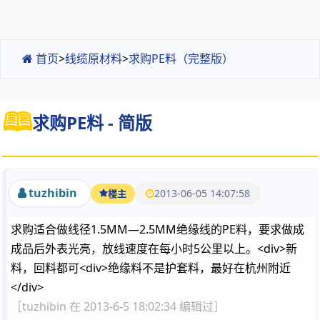
首页
>
线缆原材料
>
求购PE料（完整版）
求购PE料 - 简版
tuzhibin
2013-06-05 14:07:58
楼主
求购适合做线径1.5MM—2.5MM绝缘线的PE料，要求做成
成品后外表光亮，放线速度在每小时5公里以上。<div>新
料，回料都可<div>绝缘料不是护套料，最好在杭州附近
</div>
［tuzhibin 在 2013-6-5 18:02:34 编辑过］