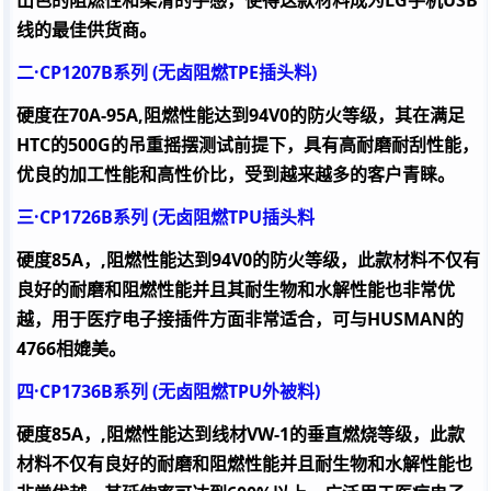
出色的阻燃性和柔滑的手感，使得这款材料成为
LG
手机
USB
线的最佳供货商。
二·
CP1207B
系列
(
无卤阻燃
TPE
插头料
)
硬度在
70A-95A,
阻燃性能达到
94V0
的防火等级，其在满足
HTC
的
500G
的吊重摇摆测试前提下，具有高耐磨耐刮性能，
优良的加工性能和高性价比，受到越来越多的客户青睐。
三·
CP1726B
系列
(
无卤阻燃
TPU
插头料
硬度
85A
，
,
阻燃性能达到
94V0
的防火等级，此款材料不仅有
良好的耐磨和阻燃性能并且其耐生物和水解性能也非常优
越，用于医疗电子接插件方面非常适合，可与
HUSMAN
的
4766
相媲美。
四·
CP1736B
系列
(
无卤阻燃
TPU
外被料
)
硬度
85A
，
,
阻燃性能达到线材
VW-1
的垂直燃烧等级，此款
材料不仅有良好的耐磨和阻燃性能并且耐生物和水解性能也