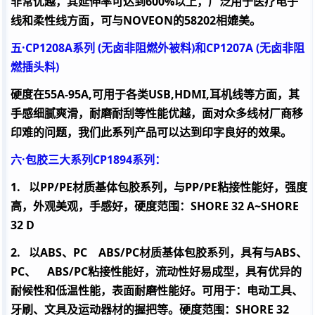
非常优越，其延伸率可达到
600%
以上，广泛用于医疗电子
线和柔性线方面，可与
NOVEON
的
58202
相媲美。
五·
CP1208A
系列
(
无卤非阻燃外被料
)
和
CP1207A (
无卤非阻
燃插头料
)
硬度在
55A-95A,
可用于各类
USB,HDMI,
耳机线等方面，其
手感细腻爽滑，耐磨耐刮等性能优越，面对众多线材厂商移
印难的问题，我们此系列产品可以达到印字良好的效果。
六·包胶三大系列
CP1894
系列：
1.
以
PP/PE
材质基体包胶系列，与
PP/PE
粘接性能好，强度
高，外观美观，手感好，硬度范围：
SHORE 32 A~SHORE
32 D
2.
以
ABS
、
PC
ABS/PC
材质基体包胶系列，具有与
ABS
、
PC
、
ABS/PC
粘接性能好，流动性好易成型，具有优异的
耐候性和低温性能，表面耐磨性能好。可用于：电动工具、
牙刷、文具及运动器材的握把等。硬度范围：
SHORE 32