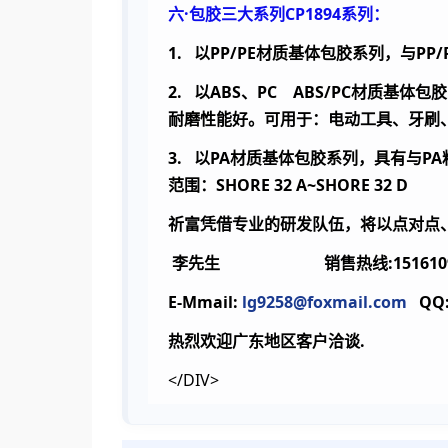
六·包胶三大系列
CP1894
系列：
1.
以
PP/PE
材质基体包胶系列，与
PP/
2.
以
ABS
、
PC
ABS/PC
材质基体包胶
耐磨性能好。可用于：电动工具、牙刷
3.
以
PA
材质基体包胶系列，具有与
PA
范围：
SHORE 32 A~SHORE 32 D
祈富凭借专业的研发队伍，将以点对点
李先生 销售热线:15161093
E-Mmail:
lg9258@foxmail.com
QQ:
热烈欢迎广东地区客户洽谈.
</DIV>