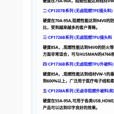
硬度在
75A-90A
，阻燃性能达到线材
VW
二·
CP1207B
系列
(
无卤阻燃
TPE
插头料
)
硬度在
70A-95A,
阻燃性能达到
94V0
的
比，受到越来越多的客户青睐。
三·
CP1726B
系列
(
无卤阻燃
TPU
插头料
硬度
85A
，
,
阻燃性能达到
94V0
的防火等
方面非常适合，可与
HUSMAN
的
4766
四·
CP1736B
系列
(
无卤阻燃
TPU
外被料
)
硬度
85A
，
,
阻燃性能达到线材
VW-1
的
到
600%
以上，广泛用于医疗电子线和
五·
CP1208A
系列
(
无卤非阻燃外被料
)
和
硬度在
55A-95A,
可用于各类
USB,HDMI
产品可以达到印字良好的效果。