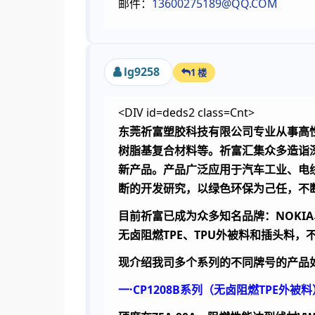
邮件：
13600275189@QQ.COM
lg9258
1 楼
<DIV id=deds2 class=Cnt>
东莞祈富塑胶科技有限公司专业从事高性
树脂基复合材料等。祈富汇集众多造诣
新产品。产品广泛应用于汽车工业、电
断的开发研究，以绿色环保为己任，不
目前祈富已成为众多知名品牌：NOKIA、
无卤阻燃TPE、TPU外被料和插头料
现介绍我司多个系列的不同牌号的产品
一·
CP1208B
系列（无卤阻燃
TPE
外被料