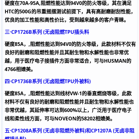
硬度在
70A-95A,
阻燃性能达到
94V0
的防火等级，其在满足
HTC
的
500G
的吊重摇摆测试前提下，具有高耐磨耐刮性能，
优良的加工性能和高性价比，受到越来越多的客户青睐。
三·
CP1726B
系列
(
无卤阻燃
TPU
插头料
硬度
85A
，
,
阻燃性能达到
94V0
的防火等级，此款材料不仅有
良好的耐磨和阻燃性能并且其耐生物和水解性能也非常优
越，用于医疗电子接插件方面非常适合，可与
HUSMAN
的
4766
相媲美。
四·
CP1736B
系列
(
无卤阻燃
TPU
外被料
)
硬度
85A
，
,
阻燃性能达到线材
VW-1
的垂直燃烧等级，此款
材料不仅有良好的耐磨和阻燃性能并且耐生物和水解性能也
非常优越，其延伸率可达到
600%
以上，广泛用于医疗电子
线和柔性线方面，可与
NOVEON
的
58202
相媲美。
五·
CP1208A
系列
(
无卤非阻燃外被料
)
和
CP1207A (
无卤非阻