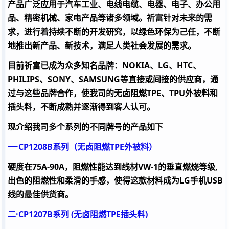
产品广泛应用于汽车工业、电线电缆、电器、电子、办公用
品、精密机械、家电产品等诸多领域。祈富针对未来的需
求，进行着持续不断的开发研究，以绿色环保为己任，不断
地推出新产品、新技术，满足人类社会发展的需求。
目前祈富已成为众多知名品牌：NOKIA、LG、HTC、
PHILIPS、SONY、SAMSUNG等直接或间接的供应商，通
过与这些品牌合作，使我司的无卤阻燃TPE、TPU外被料和
插头料，不断成熟并逐渐得到客人认可。
现介绍我司多个系列的不同牌号的产品如下
一·
CP1208B
系列（无卤阻燃
TPE
外被料）
硬度在
75A-90A
，阻燃性能达到线材
VW-1
的垂直燃烧等级
,
出色的阻燃性和柔滑的手感，使得这款材料成为
LG
手机
USB
线的最佳供货商。
二·
CP1207B
系列
(
无卤阻燃
TPE
插头料
)