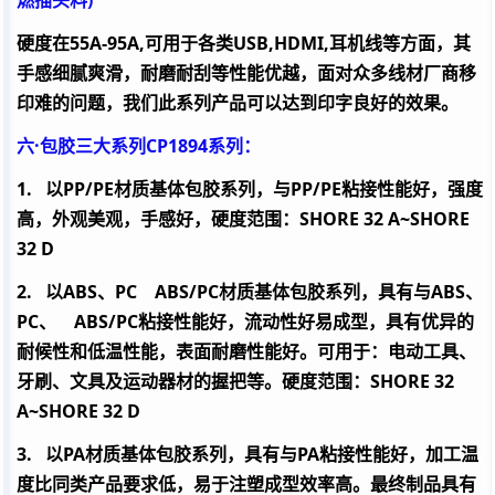
燃插头料
)
硬度在
55A-95A,
可用于各类
USB,HDMI,
耳机线等方面，其
手感细腻爽滑，耐磨耐刮等性能优越，面对众多线材厂商移
印难的问题，我们此系列产品可以达到印字良好的效果。
六·包胶三大系列
CP1894
系列：
1.
以
PP/PE
材质基体包胶系列，与
PP/PE
粘接性能好，强度
高，外观美观，手感好，硬度范围：
SHORE 32 A~SHORE
32 D
2.
以
ABS
、
PC
ABS/PC
材质基体包胶系列，具有与
ABS
、
PC
、
ABS/PC
粘接性能好，流动性好易成型，具有优异的
耐候性和低温性能，表面耐磨性能好。可用于：电动工具、
牙刷、文具及运动器材的握把等。硬度范围：
SHORE 32
A~SHORE 32 D
3.
以
PA
材质基体包胶系列，具有与
PA
粘接性能好，加工温
度比同类产品要求低，易于注塑成型效率高。最终制品具有