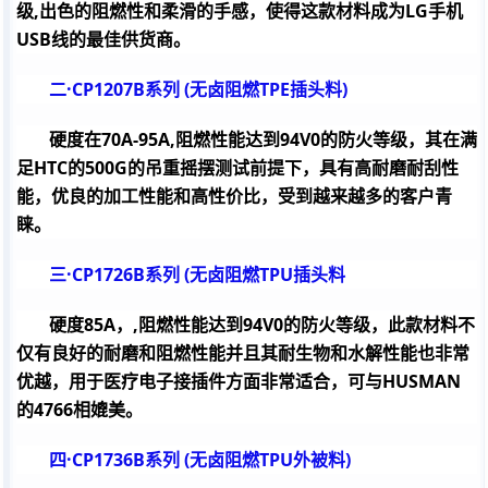
级
,
出色的阻燃性和柔滑的手感，使得这款材料成为
LG
手机
USB
线的最佳供货商。
二·
CP1207B
系列
(
无卤阻燃
TPE
插头料
)
硬度在
70A-95A,
阻燃性能达到
94V0
的防火等级，其在满
足
HTC
的
500G
的吊重摇摆测试前提下，具有高耐磨耐刮性
能，优良的加工性能和高性价比，受到越来越多的客户青
睐。
三·
CP1726B
系列
(
无卤阻燃
TPU
插头料
硬度
85A
，
,
阻燃性能达到
94V0
的防火等级，此款材料不
仅有良好的耐磨和阻燃性能并且其耐生物和水解性能也非常
优越，用于医疗电子接插件方面非常适合，可与
HUSMAN
的
4766
相媲美。
四·
CP1736B
系列
(
无卤阻燃
TPU
外被料
)