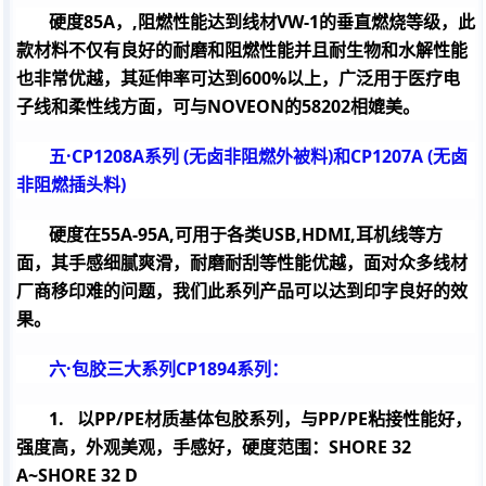
硬度
85A
，
,
阻燃性能达到线材
VW-1
的垂直燃烧等级，此
款材料不仅有良好的耐磨和阻燃性能并且耐生物和水解性能
也非常优越，其延伸率可达到
600%
以上，广泛用于医疗电
子线和柔性线方面，可与
NOVEON
的
58202
相媲美。
五·
CP1208A
系列
(
无卤非阻燃外被料
)
和
CP1207A (
无卤
非阻燃插头料
)
硬度在
55A-95A,
可用于各类
USB,HDMI,
耳机线等方
面，其手感细腻爽滑，耐磨耐刮等性能优越，面对众多线材
厂商移印难的问题，我们此系列产品可以达到印字良好的效
果。
六·包胶三大系列
CP1894
系列：
1.
以
PP/PE
材质基体包胶系列，与
PP/PE
粘接性能好，
强度高，外观美观，手感好，硬度范围：
SHORE 32
A~SHORE 32 D