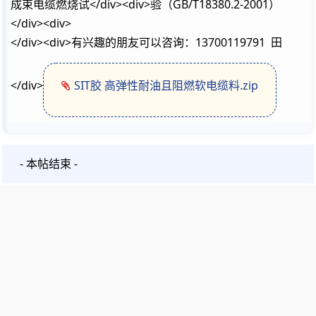
成束电缆燃烧试</div><div>验（GB/T18380.2-2001）
</div><div>
</div><div>有兴趣的朋友可以咨询：13700119791 田
</div>
SIT胶 高弹性耐油且阻燃软电缆料.zip
- 本帖结束 -