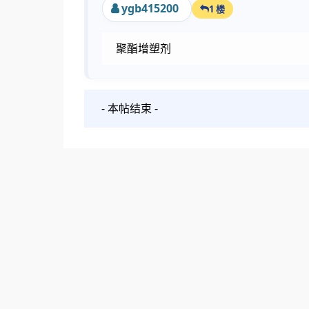
ygb415200
1 楼
聚酯增塑剂
- 本帖结束 -