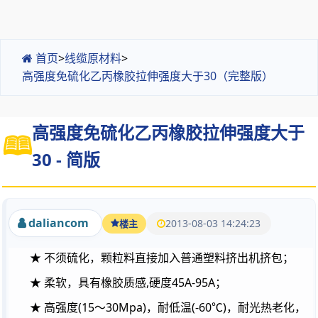
首页
>
线缆原材料
>
高强度免硫化乙丙橡胶拉伸强度大于30（完整版）
高强度免硫化乙丙橡胶拉伸强度大于
30 - 简版
daliancom
2013-08-03 14:24:23
楼主
★
不须硫化，颗粒料直接加入普通塑料挤出机挤包；
,
45A-95A
★
柔软，具有橡胶质感
硬度
；
(15
30Mpa)
(-60
)
★
高强度
～
，耐低温
℃
，耐光热老化，