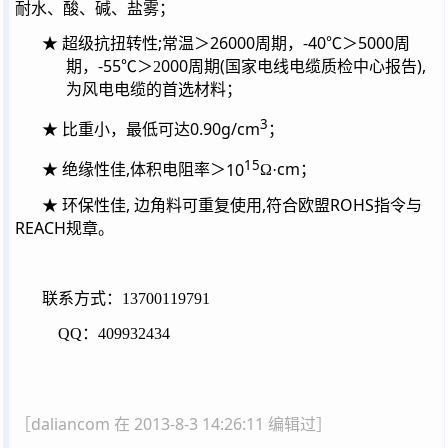
耐水、酸、碱、盐雾；
;
26000
-40
5000
★
超级抗扭转性
常温＞
周期，
℃＞
周
-55
000
(
),
期，
℃＞
2
周期
国家电线电缆质检中心报告
为风电电缆的首选材料；
3
0.90g/cm
★
比重小，最低可达
；
15
,
10
cm
★
绝缘性佳
体积电阻率＞
Ω·
；
,
,
ROHS
★
环保性佳
边角料可重复使用
符合欧盟
指令与
REACH
规章。
联系方式：13700119791
QQ：409932434
［daliancom 在 2013-8-3 14:26:11 编辑过］