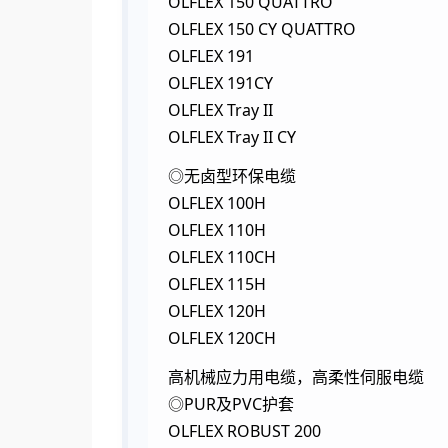
OLFLEX 150 QUATTRO
OLFLEX 150 CY QUATTRO
OLFLEX 191
OLFLEX 191CY
OLFLEX Tray II
OLFLEX Tray II CY
◎无卤型环保电缆
OLFLEX 100H
OLFLEX 110H
OLFLEX 110CH
OLFLEX 115H
OLFLEX 120H
OLFLEX 120CH
高机械应力用电缆，高柔性伺服电缆
◎PUR及PVC护套
OLFLEX ROBUST 200