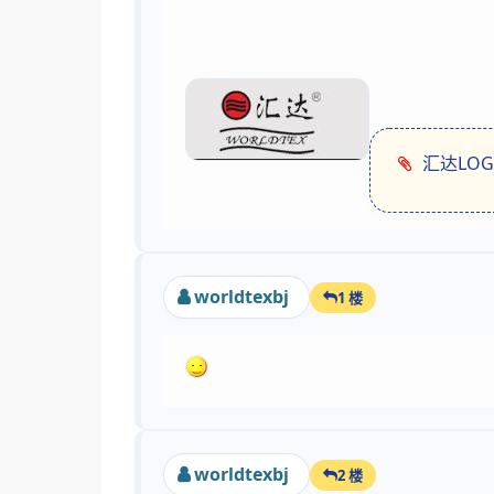
汇达LOGO
worldtexbj
1 楼
worldtexbj
2 楼