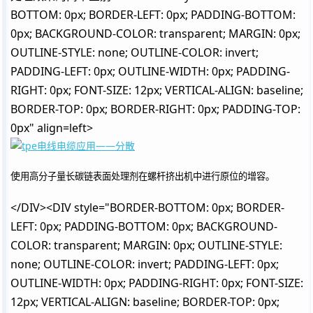
BOTTOM: 0px; BORDER-LEFT: 0px; PADDING-BOTTOM:
0px; BACKGROUND-COLOR: transparent; MARGIN: 0px;
OUTLINE-STYLE: none; OUTLINE-COLOR: invert;
PADDING-LEFT: 0px; OUTLINE-WIDTH: 0px; PADDING-
RIGHT: 0px; FONT-SIZE: 12px; VERTICAL-ALIGN: baseline;
BORDER-TOP: 0px; BORDER-RIGHT: 0px; PADDING-TOP:
0px" align=left>
用高分子量长碳链表面处理剂在螺杆挤出机中进行原位的增容。
使
</DIV><DIV style="BORDER-BOTTOM: 0px; BORDER-
LEFT: 0px; PADDING-BOTTOM: 0px; BACKGROUND-
COLOR: transparent; MARGIN: 0px; OUTLINE-STYLE:
none; OUTLINE-COLOR: invert; PADDING-LEFT: 0px;
OUTLINE-WIDTH: 0px; PADDING-RIGHT: 0px; FONT-SIZE:
12px; VERTICAL-ALIGN: baseline; BORDER-TOP: 0px;