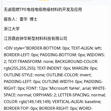
无卤阻燃TPE电线电缆绝缘材料的开发及应用
报告人：雷华 博士
浙江大学
江苏鼎启钟华新型材料科技有限公司
<DIV style="BORDER-BOTTOM: 0px; TEXT-ALIGN: left;
BORDER-LEFT: 0px; PADDING-BOTTOM: 0px; WIDOWS:
2; TEXT-TRANSFORM: none; BACKGROUND-COLOR:
rgb(255,255,255); TEXT-INDENT: 0px; MARGIN: 0px;
OUTLINE-STYLE: none; OUTLINE-COLOR: invert;
PADDING-LEFT: 0px; OUTLINE-WIDTH: 0px; PADDING-
RIGHT: 0px; FONT: 12px 'Microsoft YaHei', arial; WHITE-
SPACE: normal; ORPHANS: 2; LETTER-SPACING: normal;
COLOR: rgb(149,149,149); VERTICAL-ALIGN: baseline;
BORDER-TOP: 0px; BORDER-RIGHT: 0px; WORD-