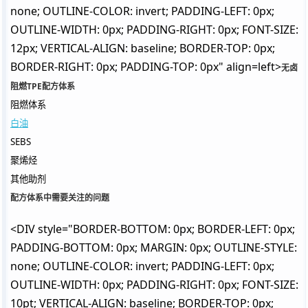
none; OUTLINE-COLOR: invert; PADDING-LEFT: 0px;
OUTLINE-WIDTH: 0px; PADDING-RIGHT: 0px; FONT-SIZE:
12px; VERTICAL-ALIGN: baseline; BORDER-TOP: 0px;
BORDER-RIGHT: 0px; PADDING-TOP: 0px" align=left>
无卤
阻燃TPE配方体系
阻燃体系
白油
SEBS
聚烯烃
其他助剂
配方体系中需要关注的问题
<DIV style="BORDER-BOTTOM: 0px; BORDER-LEFT: 0px;
PADDING-BOTTOM: 0px; MARGIN: 0px; OUTLINE-STYLE:
none; OUTLINE-COLOR: invert; PADDING-LEFT: 0px;
OUTLINE-WIDTH: 0px; PADDING-RIGHT: 0px; FONT-SIZE:
10pt; VERTICAL-ALIGN: baseline; BORDER-TOP: 0px;