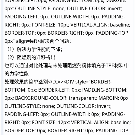
BORDER-LEFT: 0px; PADDING-BOTTOM: 0px; MARGIN:
0px; OUTLINE-STYLE: none; OUTLINE-COLOR: invert;
PADDING-LEFT: 0px; OUTLINE-WIDTH: 0px; PADDING-
RIGHT: 0px; FONT-SIZE: 10pt; VERTICAL-ALIGN: baseline;
BORDER-TOP: 0px; BORDER-RIGHT: 0px; PADDING-TOP:
0px" align=left>解决两个问题：
（1）解决力学性能的下降；
（2）阻燃剂的迁移析出
也可以通过对比处理与未处理阻燃剂粉体填充于TPE材料中
的力学性能
处理效果的简单鉴别</DIV><DIV style="BORDER-
BOTTOM: 0px; BORDER-LEFT: 0px; PADDING-BOTTOM:
0px; BACKGROUND-COLOR: transparent; MARGIN: 0px;
OUTLINE-STYLE: none; OUTLINE-COLOR: invert;
PADDING-LEFT: 0px; OUTLINE-WIDTH: 0px; PADDING-
RIGHT: 0px; FONT-SIZE: 12px; VERTICAL-ALIGN: baseline;
BORDER-TOP: 0px; BORDER-RIGHT: 0px; PADDING-TOP: