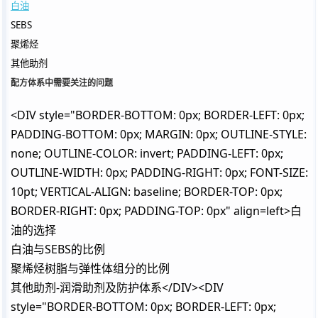
白油
SEBS
聚烯烃
其他助剂
配方体系中需要关注的问题
<DIV style="BORDER-BOTTOM: 0px; BORDER-LEFT: 0px;
PADDING-BOTTOM: 0px; MARGIN: 0px; OUTLINE-STYLE:
none; OUTLINE-COLOR: invert; PADDING-LEFT: 0px;
OUTLINE-WIDTH: 0px; PADDING-RIGHT: 0px; FONT-SIZE:
10pt; VERTICAL-ALIGN: baseline; BORDER-TOP: 0px;
BORDER-RIGHT: 0px; PADDING-TOP: 0px" align=left>白
油的选择
白油与SEBS的比例
聚烯烃树脂与弹性体组分的比例
其他助剂-润滑助剂及防护体系</DIV><DIV
style="BORDER-BOTTOM: 0px; BORDER-LEFT: 0px;