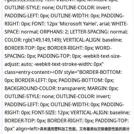
OUTLINE-STYLE: none; OUTLINE-COLOR: invert;
PADDING-LEFT: 0px; OUTLINE-WIDTH: 0px; PADDING-
RIGHT: 0px; FONT: 12px 'Microsoft YaHei', arial; WHITE-
SPACE: normal; ORPHANS: 2; LETTER-SPACING: normal;
COLOR: rgb(149,149,149); VERTICAL-ALIGN: baseline;
BORDER-TOP: 0px; BORDER-RIGHT: 0px; WORD-
SPACING: 0px; PADDING-TOP: 0px; -webkit-text-size-
adjust: auto; -webkit-text-stroke-width: 0px"
class=entry-content><DIV style="BORDER-BOTTOM:
0px; BORDER-LEFT: 0px; PADDING-BOTTOM: 0px;
BACKGROUND-COLOR: transparent; MARGIN: 0px;
OUTLINE-STYLE: none; OUTLINE-COLOR: invert;
PADDING-LEFT: 0px; OUTLINE-WIDTH: 0px; PADDING-
RIGHT: 0px; FONT-SIZE: 12px; VERTICAL-ALIGN: baseline;
BORDER-TOP: 0px; BORDER-RIGHT: 0px; PADDING-TOP:
0px" align=left>
具有通用塑料加工性能，又有着类似交联橡胶性能的高分