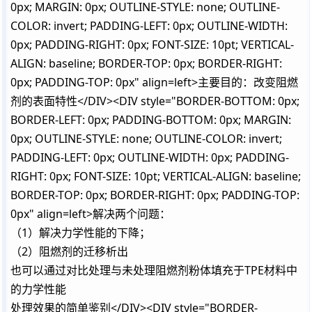
0px; MARGIN: 0px; OUTLINE-STYLE: none; OUTLINE-
COLOR: invert; PADDING-LEFT: 0px; OUTLINE-WIDTH:
0px; PADDING-RIGHT: 0px; FONT-SIZE: 10pt; VERTICAL-
ALIGN: baseline; BORDER-TOP: 0px; BORDER-RIGHT:
0px; PADDING-TOP: 0px" align=left>主要目的：改变阻燃
剂的表面特性</DIV><DIV style="BORDER-BOTTOM: 0px;
BORDER-LEFT: 0px; PADDING-BOTTOM: 0px; MARGIN:
0px; OUTLINE-STYLE: none; OUTLINE-COLOR: invert;
PADDING-LEFT: 0px; OUTLINE-WIDTH: 0px; PADDING-
RIGHT: 0px; FONT-SIZE: 10pt; VERTICAL-ALIGN: baseline;
BORDER-TOP: 0px; BORDER-RIGHT: 0px; PADDING-TOP:
0px" align=left>解决两个问题：
（1）解决力学性能的下降；
（2）阻燃剂的迁移析出
也可以通过对比处理与未处理阻燃剂粉体填充于TPE材料中
的力学性能
处理效果的简单鉴别</DIV><DIV style="BORDER-