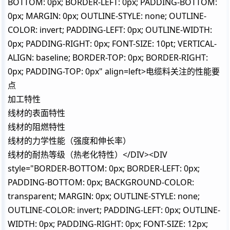
BOTTOM: 0px; BORDER-LEFT: 0px; PADDING-BOTTOM:
0px; MARGIN: 0px; OUTLINE-STYLE: none; OUTLINE-
COLOR: invert; PADDING-LEFT: 0px; OUTLINE-WIDTH:
0px; PADDING-RIGHT: 0px; FONT-SIZE: 10pt; VERTICAL-
ALIGN: baseline; BORDER-TOP: 0px; BORDER-RIGHT:
0px; PADDING-TOP: 0px" align=left>电缆料关注的性能要
点
加工特性
线材的表面特性
线材的阻燃特性
线材的力学性能（强度和伸长率）
线材的耐热等级（热老化特性）</DIV><DIV
style="BORDER-BOTTOM: 0px; BORDER-LEFT: 0px;
PADDING-BOTTOM: 0px; BACKGROUND-COLOR:
transparent; MARGIN: 0px; OUTLINE-STYLE: none;
OUTLINE-COLOR: invert; PADDING-LEFT: 0px; OUTLINE-
WIDTH: 0px; PADDING-RIGHT: 0px; FONT-SIZE: 12px;