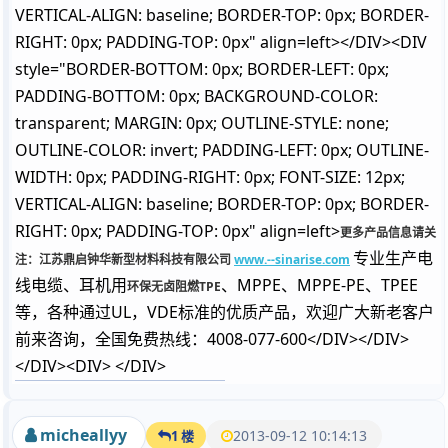
VERTICAL-ALIGN: baseline; BORDER-TOP: 0px; BORDER-
RIGHT: 0px; PADDING-TOP: 0px" align=left></DIV><DIV
style="BORDER-BOTTOM: 0px; BORDER-LEFT: 0px;
PADDING-BOTTOM: 0px; BACKGROUND-COLOR:
transparent; MARGIN: 0px; OUTLINE-STYLE: none;
OUTLINE-COLOR: invert; PADDING-LEFT: 0px; OUTLINE-
WIDTH: 0px; PADDING-RIGHT: 0px; FONT-SIZE: 12px;
VERTICAL-ALIGN: baseline; BORDER-TOP: 0px; BORDER-
RIGHT: 0px; PADDING-TOP: 0px" align=left>
更多产品信息请关
专业生产电
注：江苏鼎启钟华新型材料科技有限公司
www.--sinarise.com
线电缆、耳机用
、MPPE、MPPE-PE、TPEE
环保无卤阻燃TPE
等，各种通过UL，VDE标准的优质产品，欢迎广大新老客户
前来咨询，全国免费热线：4008-077-600</DIV></DIV>
</DIV><DIV> </DIV>
micheallyy
2013-09-12 10:14:13
1 楼