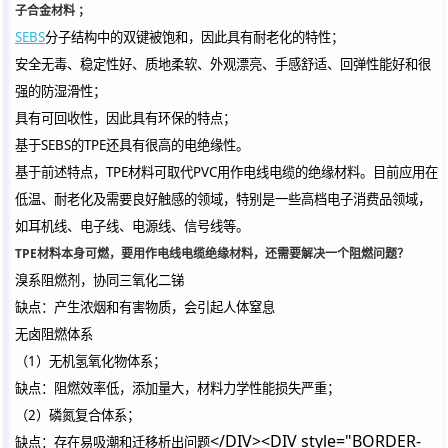
子合金材料 ；
SEBS
分子结构中的双键被饱和，因此具有耐老化的特性；
安全无毒、稳定性好、质地柔软、外观漂亮、手感舒适、回弹性能好和很
强的防湿滑性；
具有可回收性，因此具有环保的特点；
基于SEBS的TPE还具有很高的电绝缘性。
基于前述特点，TPE材料可取代PVC用作电线电缆的绝缘材料。目前应用在
低温、耐老化及需要良好触感的领域，特别是一些高档电子消费品领域，
如耳机线、电子线、电源线、信号线等。
TPE材料本身可燃，要用作电线电缆绝缘材料，还需要解决一个阻燃问题？
溴系阻燃剂，协同三氧化二锑
缺点：产生浓烟和有害物质，会引起人体窒息
无卤阻燃体系
（1）无机氢氧化物体系；
缺点：阻燃效率低，添加量大，材料力学性能损失严重；
（2）磷氮复合体系；
</DIV><DIV style="BORDER-
缺点：存在易吸潮和迁移析出问题