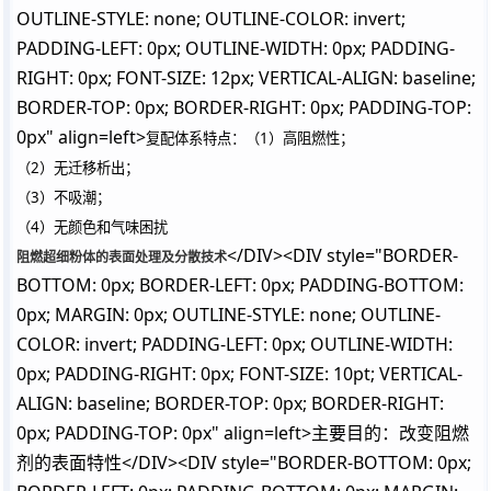
OUTLINE-STYLE: none; OUTLINE-COLOR: invert;
PADDING-LEFT: 0px; OUTLINE-WIDTH: 0px; PADDING-
RIGHT: 0px; FONT-SIZE: 12px; VERTICAL-ALIGN: baseline;
BORDER-TOP: 0px; BORDER-RIGHT: 0px; PADDING-TOP:
0px" align=left>
复配体系特点：（1）高阻燃性；
（2）无迁移析出；
（3）不吸潮；
（4）无颜色和气味困扰
</DIV><DIV style="BORDER-
阻燃超细粉体的表面处理及分散技术
BOTTOM: 0px; BORDER-LEFT: 0px; PADDING-BOTTOM:
0px; MARGIN: 0px; OUTLINE-STYLE: none; OUTLINE-
COLOR: invert; PADDING-LEFT: 0px; OUTLINE-WIDTH:
0px; PADDING-RIGHT: 0px; FONT-SIZE: 10pt; VERTICAL-
ALIGN: baseline; BORDER-TOP: 0px; BORDER-RIGHT:
0px; PADDING-TOP: 0px" align=left>主要目的：改变阻燃
剂的表面特性</DIV><DIV style="BORDER-BOTTOM: 0px;