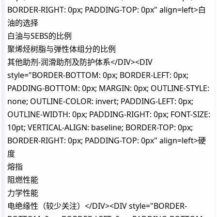
BORDER-RIGHT: 0px; PADDING-TOP: 0px" align=left>白
油的选择
白油与SEBS的比例
聚烯烃树脂与弹性体组分的比例
其他助剂-润滑助剂及防护体系</DIV><DIV
style="BORDER-BOTTOM: 0px; BORDER-LEFT: 0px;
PADDING-BOTTOM: 0px; MARGIN: 0px; OUTLINE-STYLE:
none; OUTLINE-COLOR: invert; PADDING-LEFT: 0px;
OUTLINE-WIDTH: 0px; PADDING-RIGHT: 0px; FONT-SIZE:
10pt; VERTICAL-ALIGN: baseline; BORDER-TOP: 0px;
BORDER-RIGHT: 0px; PADDING-TOP: 0px" align=left>硬
度
熔指
阻燃性能
力学性能
电绝缘性（较少关注）</DIV><DIV style="BORDER-