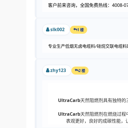
客户前来咨询，全国免费热线：4008-077-600<
slk002
1 楼
专业生产低烟无卤电缆料/硅烷交联电缆料助剂--
zhy123
2 楼
UltraCarb
天然阻燃剂具有独特的三段阻
UltraCarb
天然阻燃剂在燃烧过程
表观更好，良好的成碳性能，让