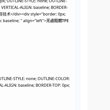
px; OUTLINE-STYLE: none; OUTLINE-
; VERTICAL-ALIGN: baseline; BORDER-
/div><div style="border: 0px;
 baseline; " align="left">
无卤阻燃TPE
UTLINE-STYLE: none; OUTLINE-COLOR:
AL-ALIGN: baseline; BORDER-TOP: 0px;