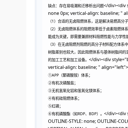
</div><div 
缺点：存在易吸潮和迁移析出问题
none 0px; vertical-align: baseline; " a
（1）合适的无卤阻燃体系，这是解决易燃高分
（2）无卤阻燃体系的阻燃效率低于卤素阻燃体
能成为关键，即需要兼顾材料阻燃性能与力学性
（3）在无卤阻燃剂阻燃的高分子材料配方体系
树脂差别也较大，因此阻燃体系与基体树脂间的
</div><div style="
的加工工艺和加工设备。
vertical-align: baseline; " align="left"
①APP（聚磷酸铵）体系；
②有机次磷酸盐；
③无机氢氧化铝和氢氧化镁体系；
④有机硅阻燃体系；
⑤红磷；
</div><di
⑥有机磷酸酯（如RDP、BDP）。
OUTLINE-STYLE: none; OUTLINE-COLOR