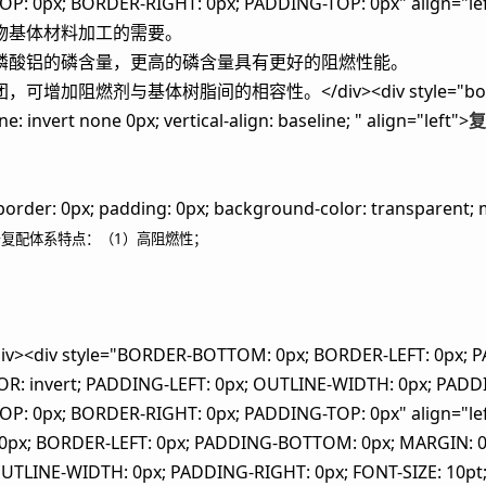
ER-TOP: 0px; BORDER-RIGHT: 0px; PADDING-TOP: 0px
物基体材料加工的需要。
磷酸铝的磷含量，更高的磷含量具有更好的阻燃性能。
与基体树脂间的相容性。</div><div style="border: 0px;
e: invert none 0px; vertical-align: baseline; " align="left">
复
border: 0px; padding: 0px; background-color: transparent; m
>
复配体系特点：（1）高阻燃性；
div><div style="BORDER-BOTTOM: 0px; BORDER-LEFT: 0px;
: invert; PADDING-LEFT: 0px; OUTLINE-WIDTH: 0px; PADDI
ER-TOP: 0px; BORDER-RIGHT: 0px; PADDING-TOP: 0px"
0px; BORDER-LEFT: 0px; PADDING-BOTTOM: 0px; MARGIN: 0
OUTLINE-WIDTH: 0px; PADDING-RIGHT: 0px; FONT-SIZE: 10pt