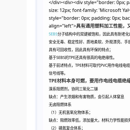
</div><div><div style="border: 0px; p
size: 12px; font-family: 'Microsoft YaH
style="border: 0px; padding: 0px; back
align="left">
具有通用塑料加工性能，
SEBS
分子结构中的双键被饱和，因此具有耐老化
安全无毒、稳定性好、质地柔软、外观漂亮、手
具有可回收性，因此具有环保的特点；
基于SEBS的TPE还具有很高的电绝缘性。
基于前述特点，TPE材料可取代PVC用作电线
信号线等。
TPE材料本身可燃，要用作电线电缆绝
溴系阻燃剂，协同三氧化二锑
缺点：产生浓烟和有害物质，会引起人体窒息
无卤阻燃体系
（1）无机氢氧化物体系；
缺点：阻燃效率低，添加量大，材料力学性能损
（2）磷氮复合体系；