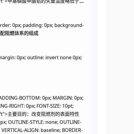
" align="left">甲基磷酸甲酯铝的失重温度略低于二
 padding: 0px; background-
配阻燃体系的组成
argin: 0px; outline: invert none 0px;
 PADDING-BOTTOM: 0px; MARGIN: 0px;
NG-RIGHT: 0px; FONT-SIZE: 10pt;
 align="left">主要目的：改变阻燃剂的表面特性
px; OUTLINE-STYLE: none; OUTLINE-
; VERTICAL-ALIGN: baseline; BORDER-