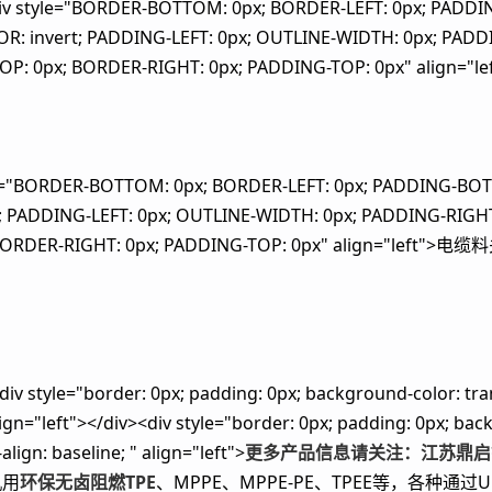
e="BORDER-BOTTOM: 0px; BORDER-LEFT: 0px; PADDING
: invert; PADDING-LEFT: 0px; OUTLINE-WIDTH: 0px; PADDI
TOP: 0px; BORDER-RIGHT: 0px; PADDING-TOP: 0px" align="l
RDER-BOTTOM: 0px; BORDER-LEFT: 0px; PADDING-BOTTO
; PADDING-LEFT: 0px; OUTLINE-WIDTH: 0px; PADDING-RIGHT:
x; BORDER-RIGHT: 0px; PADDING-TOP: 0px" align="lef
border: 0px; padding: 0px; background-color: transpar
 align="left"></div><div style="border: 0px; padding: 0px; b
align: baseline; " align="left">
更多产品信息请关注：江苏鼎
机用
环保无卤阻燃TPE
、MPPE、MPPE-PE、TPEE等，各种通