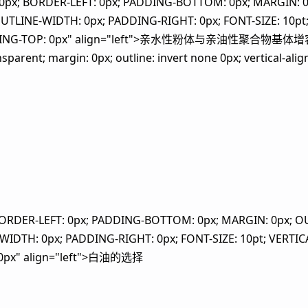
0px; BORDER-LEFT: 0px; PADDING-BOTTOM: 0px; MARGIN: 0
OUTLINE-WIDTH: 0px; PADDING-RIGHT: 0px; FONT-SIZE: 10pt
ADDING-TOP: 0px" align="left">亲水性粉体与亲油性聚合物基体增容技术<
arent; margin: 0px; outline: invert none 0px; vertical-align:
BORDER-LEFT: 0px; PADDING-BOTTOM: 0px; MARGIN: 0px; O
-WIDTH: 0px; PADDING-RIGHT: 0px; FONT-SIZE: 10pt; VERTIC
 0px" align="left">白油的选择