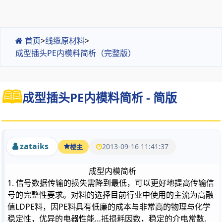
首页
>
线缆原材料
>
成型插头PE内模料简析（完整版）
成型插头PE内模料简析 - 简版
zataiks
2013-09-16 11:41:37
楼主
成型内模简析
1.
信号数据传输的损失需降到最低，可以更好地提高传输信
号的完整性要求
。
对料的选择目前行业中使用
的主流为高融
值
LDPE
料，因
PE
料具有低廉的成本与非常高的物理与化学
稳定性，优异的电器性能…抵损耗因数，稳定的介电常数
.