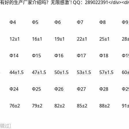
生产厂家介绍吗？无限感激`! QQ：289022391</div><di
Ф4
Ф5
Ф6
Ф7
Ф8
Ф9
12±1
16±1
19±1
22±1
25±1
28
Ф14
Ф15
Ф16
Ф17
Ф18
Ф1
5
44±1.5
47±1.5
50±1.5
53±1.5
57±1.5
60±
Ф24
Ф25
Ф26
Ф27
Ф28
Ф2
76±2
79±2
82±2
85±2
88±2
91
9 编辑过］