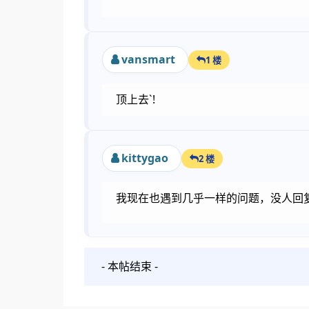
vansmart
1 楼
顶上去`!
kittygao
2 楼
我现在也遇到几乎一样的问题，没人回
- 本帖结束 -