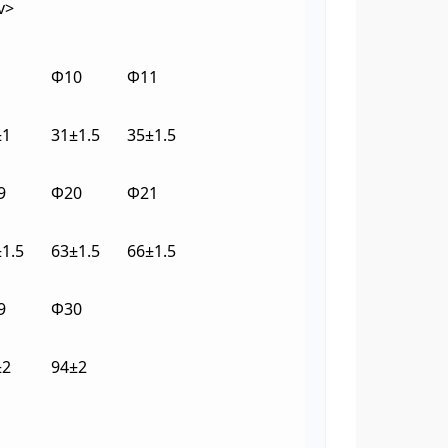
v>
Ф10
Ф11
±1
31±1.5
35±1.5
9
Ф20
Ф21
1.5
63±1.5
66±1.5
9
Ф30
±2
94±2