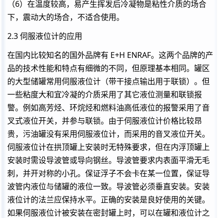
（6）在温度较高，易产生挥发后冷凝物是粘性介质的场合
下，震动大的场合，不适合使用。
2.3 伺服液位计的应用
在国内比较知名的国外品牌有 E+H ENRAF。这两个品牌的产
品的技术性能和特点有细微的不同，但原理基本相同。罐区
的大型储罐常用伺服液位计（带干接点输出用于联锁）。但
一些粘度大和宜冷凝的介质采用了其它液位测量和联锁报
警。例如高芳烃、环烷烃和燃料油高低液位的报警采用了音
叉式液位开关，并参与联锁。由于伺服液位计价格比较昂
贵，污油罐没有采用伺服液位计，而采用的音叉液位开关。
伺服液位计在拱顶罐上安装时无特殊要求，但在内浮顶罐上
安装时需设导波管或导向钢丝。导波管要求内表面平滑无毛
刺，并开对称的小孔。保证浮子不会卡在某一位置，保证导
波管内液位与储罐的液位一致。导波管必须垂直安装。安装
液位计的法兰应保持水平。正确的安装是良好使用的关键。
如果伺服液位计被安装在密封罐上时，可以在罐和液位计之