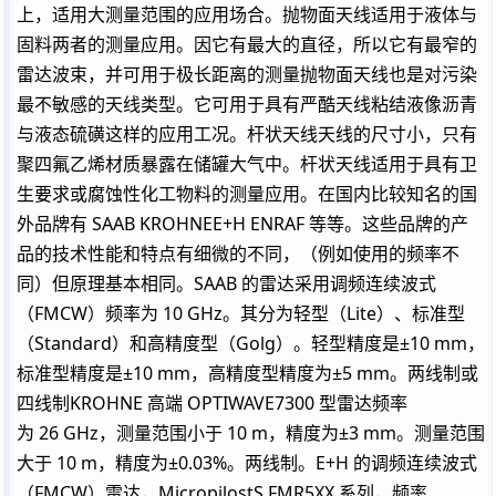
上，适用大测量范围的应用场合。抛物面天线适用于液体与
固料两者的测量应用。因它有最大的直径，所以它有最窄的
雷达波束，并可用于极长距离的测量抛物面天线也是对污染
最不敏感的天线类型。它可用于具有严酷天线粘结液像沥青
与液态硫磺这样的应用工况。杆状天线天线的尺寸小，只有
聚四氟乙烯材质暴露在储罐大气中。杆状天线适用于具有卫
生要求或腐蚀性化工物料的测量应用。在国内比较知名的国
外品牌有 SAAB KROHNEE+H ENRAF 等等。这些品牌的产
品的技术性能和特点有细微的不同，（例如使用的频率不
同）但原理基本相同。SAAB 的雷达采用调频连续波式
（FMCW）频率为 10 GHz。其分为轻型（Lite）、标准型
（Standard）和高精度型（Golg）。轻型精度是±10 mm，
标准型精度是±10 mm，高精度型精度为±5 mm。两线制或
四线制KROHNE 高端 OPTIWAVE7300 型雷达频率
为 26 GHz，测量范围小于 10 m，精度为±3 mm。测量范围
大于 10 m，精度为±0.03%。两线制。E+H 的调频连续波式
（FMCW）雷达，MicropilostS FMR5XX 系列，频率