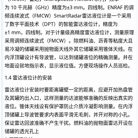
为 10 千兆赫（GHz）精度为±3 mm。四线制。ENRAF 的调
频连续波式（FMCW）SmartRadar雷达液位计是一个采用
了数字平面技术（DPT）的智能雷达液位计，精度为
±1 mm，四线制。对于计量级高精度雷达液位计，测量原理
采用调频连续波式（FMCW）。除燃料油、沥青等粘度大且
易冷凝的储罐采用抛物面天线外其它储罐采用锥体天线。在
内浮顶罐设计有导波管，以达到储罐液位的精确测量。并在
地面设就地指示表，显示液位值。方便现场操作人员巡检。
1.4 雷达液位计的安装
雷达液位计安装时要距离罐壁一定的距离，应避开加热盘管
及其罐的出入口，这样测量的达波能够准确的反映出真实的
液位。锥体天线设有保护罩防止介质冷凝影响测量。在内浮
顶储罐上导波管要求内表面平滑无毛刺，并开对称的小孔。
保证雷达回波准确不产生干扰。燃料油的抛物面雷达开设在
储罐的透光孔上