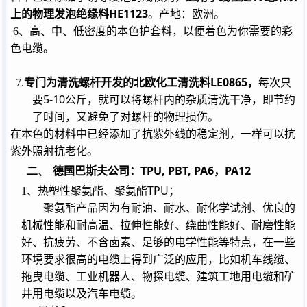
上的物理发泡绝缘料
HE1123
。产地：欧洲。
6
、高、中、低密度的本色护套料，以便着色为你需要的彩
色电缆。
LE0865
7.
专门为清洗螺杆开发的北欧化工清洗料
，
每次只
5-10
要
公斤，就可以将螺杆内的杂质清洗干净，即节约
了时间，又避免了对螺杆的物理损伤。
在本色的材料中已经添加了抗紫外线的稳定剂，一样可以抗
紫外照射抗老化。
二、
TPU, PBT, PA6
PA12
德国巴斯夫公司：
，
TPU
1
、热塑性聚氨酯、聚氨酯
；
聚氨酯产品因为有耐油、耐水、耐化学试剂、优良的
机械性能和耐高温、拉伸性能好、绕曲性能好、耐磨性能
好、抗疲劳、不含卤素、足够的电学性能等特点，在一些
环境要求很高的电缆上得到广泛的应用，比如机车线缆、
拖曳电缆、工业机器人、物探电缆、建筑工地用电缆和矿
井用电缆以及汽车电缆。