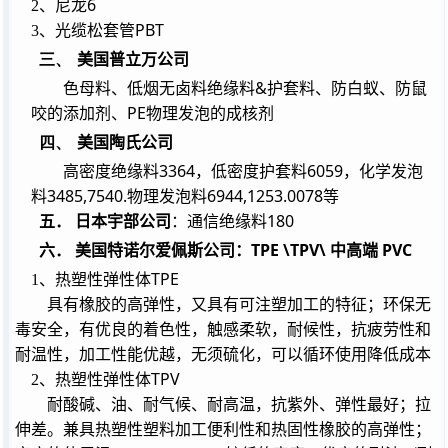
6
2
、尼龙
PBT
3
、光缆松套管
三、
美国普立万公司
&
色母料、低烟无卤料绝缘料
护套料、防白蚁、防鼠
PE
咬的添加剂、
物理发泡的成核剂
四、
美国陶氏公司
3364
6059
高密度绝缘料
，低密度护套料
，化学发泡
3485,7540.
6944,1253.0078
料
物理发泡料
等
180
五． 日本宇部公司
：通信绝缘料
TPE \TPV\
PVC
六． 美国特诺尔爱佩斯公司：
中高端
TPE
1
、热塑性弹性体
具有橡胶的高弹性，又具有可注塑加工的特征；环保无
毒安全，有优良的着色性，触感柔软，耐候性，抗疲劳性和
耐温性，加工性能优越，无须硫化，可以循环使用降低成本
TPV
2
、热塑性弹性体
耐酸碱、油、耐气候、耐高温，抗紫外、弹性最好；拉
伸差。兼具热塑性塑料加工便利性和热固性橡胶的高弹性；