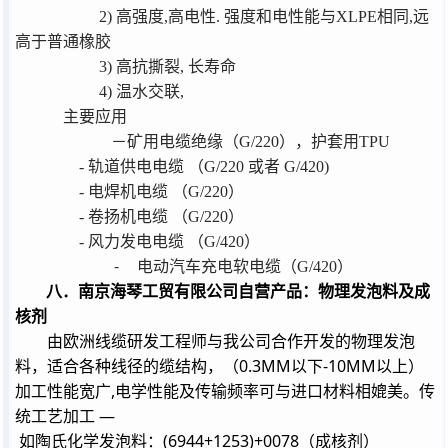
2)
高强度
,
高电性
.
强度和电性能与
XLPE
相同
,
远
高于普通橡胶
3)
高抗撕裂
,
长寿命
4)
温水交联
,
主要应用
－矿用电缆绝缘（
G/220
），护套用
TPU
-
轨道供电电缆
（
G/220
或者
G/420)
-
电焊机电缆
（
G/220
）
-
卷扬机电缆
（
G/220
）
-
风力发电电缆
（
G/420
）
-
电动汽车充电软电缆（
G/420
）
八．南京海琴工贸有限公司自营产品：物理发泡料及成
核剂
由欧洲线缆研发工程师与我公司合作开发的物理发泡
0.3MM
-10MM
料，适合各种线径的缆结构，（
以下
以上）
,
加工性能宽广
电学性能及传输频率可与进口材料相媲美。传
—
统工艺加工
(6944+1253)+0078
如陶氏化学发泡料：
（成核剂）