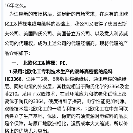
16
年之久。
为适应新的市场格局，满足新的市场需求，在原有的北欧
&
化工
博禄电线电缆料的基础上，我公司又取得了德国巴斯
夫公司、美国陶氏公司、美国普立万公司、以及意大利苏威
公司的代理权，成为上述公司的代理经销商。现将代理的产
品介绍如下：
一、
&
PE
北欧化工
博禄：
、
1.
采用北欧化工专利技术生产的双峰高密度绝缘料
HE3366
5
6
，适用于
类、
类数据缆绝缘层、通讯电缆的绝缘
3364
层、同轴电缆的外皮层，其性能相当于陶氏化学的
及金
210
菲
。采用了双峰技术，在耐环境应力和抗老化试验上都
3364
要优于陶氏的
，硬度得到了提高，电学性能更加纯净。
双峰技术是北欧化工的一项专利技术。北欧化工在中东阿联
酋建立了生产基地，优质、稳定的石油资源对电缆料的品质
是个保障，与原厂地欧洲相比，运费成本大大缩减，所以价
格上的优势尤为突出。