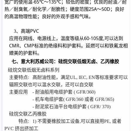
-65℃
135℃
宽广的使用温
～
；较低的密度；优良的耐油／耐
25A
50D
热／耐臭氧／耐化学／耐脆性；硬度范围
～
；良好
的高温物理性能；良好的外观手感和气味。
PVC
3
、高端
60-105
,
应用在网线、电源线上，温度等级从
度
可以达到
CMR
CMP
、
标准的绝缘料和护套料。延燃可以和铁氟龙相
媲美的护套料。
七、意大利苏威公司：硅烷交联低烟无卤、乙丙橡胶
硅烷交联低烟无卤料系列
主要特点
:
高耐油性能，满足
UL, IEC, EN
等标准要求可以
辐照交联也可以温水交联，还可以自交联
主要应用
-
耐油船用电缆护套
( GFR/360)
-
机车电缆护套
( GFR/360
或者
GFR/365)
-
耐泥浆石油平台电缆护套
( GFR/ 370)
硅烷交联乙丙橡胶
特点
:
1)
不需要橡胶加工设备
,
可以直接用
PE,
或者
PVC
挤出挤加工