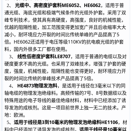
光缆中、高密度护套料
ME6052
、
HE6062
2
、
，适用于普
通光缆、海底光缆和极端气候条件的光缆外护套。采用了双
峰专利技术，使其具有高硬度，高强度，良好的机械性能，
优越的阻隔性能，加工范围变得更加宽广并且后收缩率大大
5
减小，耐环境应力开裂的时间比传统单峰的产品提高了
HE6062
110KV
倍。
还适用于电压等级
的抗电痕光缆的护套
料，国内外很多工厂都在使用。
线性低密度护套料
LE8707
3
、
，适用于普通的电缆以及对
硬度要求不高的光缆。也采用了双峰技术，增强了护套的硬
度，强度，机械性能，阻隔性能也变得更好，耐环境应力开
5
裂的时间比传统的单峰技术产品提高了
倍。
HE4873
物理发泡料
3
4
、
，是适用于线径在
毫米以下的同
7
8
轴电缆的物理发泡绝缘料。高频传输的
号、
号数据缆以及
特殊用途的电子导线的最佳绝缘材料，材料中已经添加了诱
导发泡的成核剂。这是一项目前世界上独一无二的技术。产
地：欧洲。
适用于线径是
3
到
10
毫米的物理发泡绝缘料
HE1106
5
、
，材
适用于线径是
10
毫米以
料中已经添加了诱导发泡的成核剂，