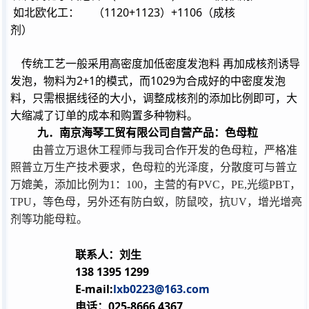
1120+1123
+1106
如北欧化工：
（
）
（成核
剂）
传统工艺一般采用高密度加低密度发泡料
再加成核剂诱导
2+1
1029
发泡，物料为
的模式，而
为合成好的中密度发泡
料，只需根据线径的大小，调整成核剂的添加比例即可，大
大缩减了订单的成本和购置多种物料。
九．南京海琴工贸有限公司自营产品：色母粒
由普立万退休工程师与我司合作开发的色母粒，严格准
照普立万生产技术要求，色母粒的光泽度，分散度可与普立
万媲美，添加比例为
1
：
100
，主营的有
PVC
，
PE,
光缆
PBT
，
TPU
，等色母，另外还有防白蚁，防鼠咬，抗
UV
，增光增亮
剂等功能母粒。
联系人：刘生
138 1395 1299
E-mail:
lxb0223@163.com
电话：
025-8666 4367