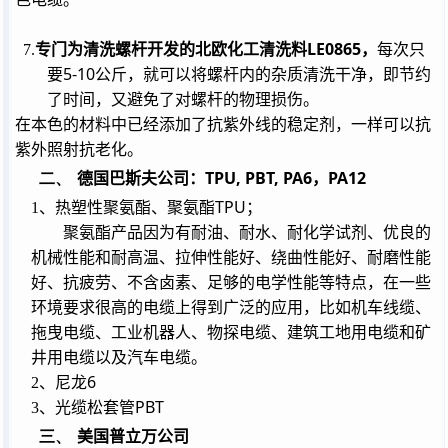
LE0865
7.
专门为清洗螺杆开发的北欧化工清洗料
，
每次只
5-10
要
公斤，就可以将螺杆内的杂质清洗干净，即节约
了时间，又避免了对螺杆的物理损伤。
在本色的材料中已经添加了抗紫外线的稳定剂，一样可以抗
紫外照射抗老化。
二、
TPU, PBT, PA6
PA12
德国巴斯夫公司：
，
TPU
1
、热塑性聚氨酯、聚氨酯
；
聚氨酯产品因为有耐油、耐水、耐化学试剂、优良的
机械性能和耐高温、拉伸性能好、绕曲性能好、耐磨性能
好、抗疲劳、不含卤素、足够的电学性能等特点，在一些
环境要求很高的电缆上得到广泛的应用，比如机车线缆、
拖曳电缆、工业机器人、物探电缆、建筑工地用电缆和矿
井用电缆以及汽车电缆。
6
2
、尼龙
PBT
3
、光缆松套管
三、
美国普立万公司