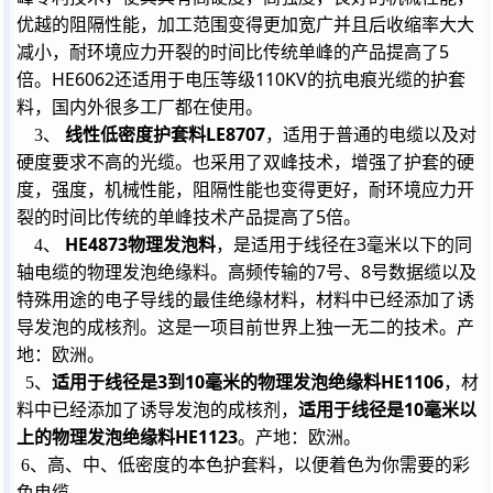
优越的阻隔性能，加工范围变得更加宽广并且后收缩率大大
5
减小，耐环境应力开裂的时间比传统单峰的产品提高了
HE6062
110KV
倍。
还适用于电压等级
的抗电痕光缆的护套
料，国内外很多工厂都在使用。
线性低密度护套料
LE8707
3
、
，适用于普通的电缆以及对
硬度要求不高的光缆。也采用了双峰技术，增强了护套的硬
度，强度，机械性能，阻隔性能也变得更好，耐环境应力开
5
裂的时间比传统的单峰技术产品提高了
倍。
HE4873
物理发泡料
3
4
、
，是适用于线径在
毫米以下的同
7
8
轴电缆的物理发泡绝缘料。高频传输的
号、
号数据缆以及
特殊用途的电子导线的最佳绝缘材料，材料中已经添加了诱
导发泡的成核剂。这是一项目前世界上独一无二的技术。产
地：欧洲。
适用于线径是
3
到
10
毫米的物理发泡绝缘料
HE1106
5
、
，材
适用于线径是
10
毫米以
料中已经添加了诱导发泡的成核剂，
上的物理发泡绝缘料
HE1123
。产地：欧洲。
6
、高、中、低密度的本色护套料，以便着色为你需要的彩
色电缆。