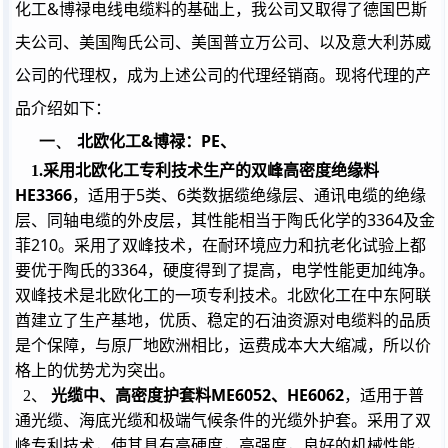
&
化工
博禄电线电缆料的基础上，我公司又取得了德国巴斯
夫公司、美国陶氏公司、美国普立万公司、以及意大利苏威
公司的代理权，成为上述公司的代理经销商。现将代理的产
品介绍如下：
一、
&
PE
北欧化工
博禄：
、
1.
采用北欧化工专利技术生产的双峰高密度绝缘料
HE3366
5
6
，适用于
类、
类数据缆绝缘层、通讯电缆的绝缘
3364
层、同轴电缆的外皮层，其性能相当于陶氏化学的
及金
210
菲
。采用了双峰技术，在耐环境应力和抗老化试验上都
3364
要优于陶氏的
，硬度得到了提高，电学性能更加纯净。
双峰技术是北欧化工的一项专利技术。北欧化工在中东阿联
酋建立了生产基地，优质、稳定的石油资源对电缆料的品质
是个保障，与原厂地欧洲相比，运费成本大大缩减，所以价
格上的优势尤为突出。
光缆中、高密度护套料
ME6052
、
HE6062
2
、
，适用于普
通光缆、海底光缆和极端气候条件的光缆外护套。采用了双
峰专利技术，使其具有高硬度，高强度，良好的机械性能，