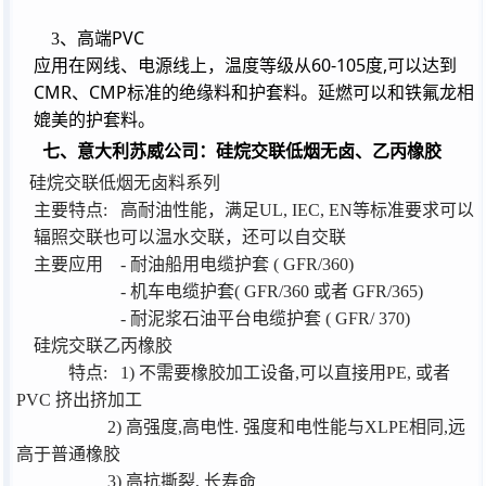
PVC
3
、高端
60-105
,
应用在网线、电源线上，温度等级从
度
可以达到
CMR
CMP
、
标准的绝缘料和护套料。延燃可以和铁氟龙相
媲美的护套料。
七、意大利苏威公司：硅烷交联低烟无卤、乙丙橡胶
硅烷交联低烟无卤料系列
主要特点
:
高耐油性能，满足
UL, IEC, EN
等标准要求可以
辐照交联也可以温水交联，还可以自交联
主要应用
-
耐油船用电缆护套
( GFR/360)
-
机车电缆护套
( GFR/360
或者
GFR/365)
-
耐泥浆石油平台电缆护套
( GFR/ 370)
硅烷交联乙丙橡胶
特点
:
1)
不需要橡胶加工设备
,
可以直接用
PE,
或者
PVC
挤出挤加工
2)
高强度
,
高电性
.
强度和电性能与
XLPE
相同
,
远
高于普通橡胶
3)
高抗撕裂
,
长寿命