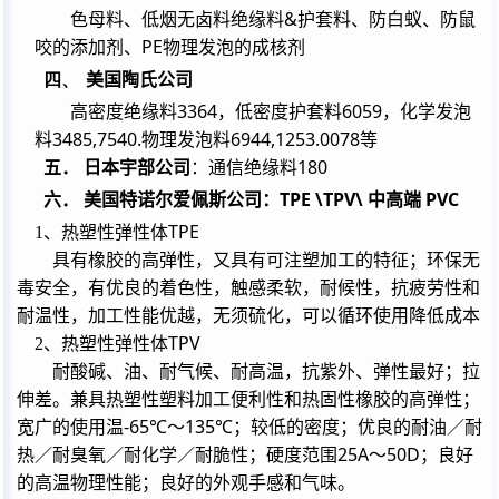
&
色母料、低烟无卤料绝缘料
护套料、防白蚁、防鼠
PE
咬的添加剂、
物理发泡的成核剂
四、
美国陶氏公司
3364
6059
高密度绝缘料
，低密度护套料
，化学发泡
3485,7540.
6944,1253.0078
料
物理发泡料
等
180
五． 日本宇部公司
：通信绝缘料
TPE \TPV\
PVC
六． 美国特诺尔爱佩斯公司：
中高端
TPE
1
、热塑性弹性体
具有橡胶的高弹性，又具有可注塑加工的特征；环保无
毒安全，有优良的着色性，触感柔软，耐候性，抗疲劳性和
耐温性，加工性能优越，无须硫化，可以循环使用降低成本
TPV
2
、热塑性弹性体
耐酸碱、油、耐气候、耐高温，抗紫外、弹性最好；拉
伸差。兼具热塑性塑料加工便利性和热固性橡胶的高弹性；
-65℃
135℃
宽广的使用温
～
；较低的密度；优良的耐油／耐
25A
50D
热／耐臭氧／耐化学／耐脆性；硬度范围
～
；良好
的高温物理性能；良好的外观手感和气味。