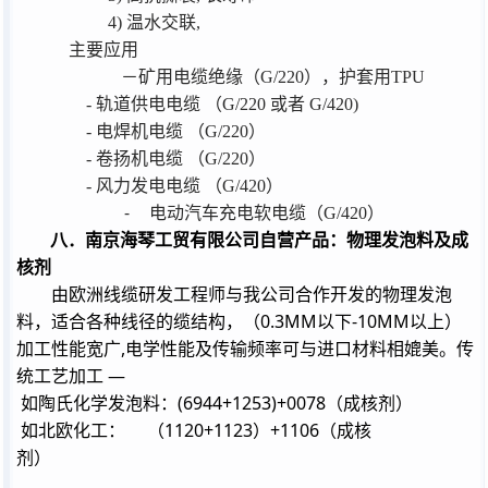
4)
温水交联
,
主要应用
－矿用电缆绝缘（
G/220
），护套用
TPU
-
轨道供电电缆
（
G/220
或者
G/420)
-
电焊机电缆
（
G/220
）
-
卷扬机电缆
（
G/220
）
-
风力发电电缆
（
G/420
）
-
电动汽车充电软电缆（
G/420
）
八．南京海琴工贸有限公司自营产品：物理发泡料及成
核剂
由欧洲线缆研发工程师与我公司合作开发的物理发泡
0.3MM
-10MM
料，适合各种线径的缆结构，（
以下
以上）
,
加工性能宽广
电学性能及传输频率可与进口材料相媲美。传
—
统工艺加工
(6944+1253)+0078
如陶氏化学发泡料：
（成核剂）
1120+1123
+1106
如北欧化工：
（
）
（成核
剂）