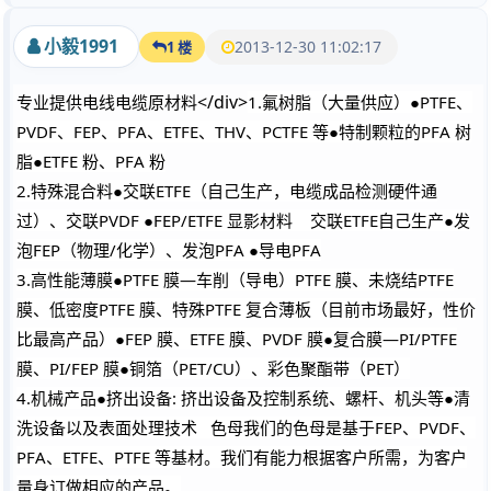
小毅1991
2013-12-30 11:02:17
1 楼
</div>
专业提供电线电缆原材料
1.氟树脂（大量供应）●PTFE、
PVDF、FEP、PFA、ETFE、THV、PCTFE 等●特制颗粒的PFA 树
脂●ETFE 粉、PFA 粉
2.特殊混合料●交联ETFE（自己生产，电缆成品检测硬件通
过）、交联PVDF ●FEP/ETFE 显影材料 交联ETFE自己生产●发
泡FEP（物理/化学）、发泡PFA ●导电PFA
3.高性能薄膜●PTFE 膜—车削（导电）PTFE 膜、未烧结PTFE
膜、低密度PTFE 膜、特殊PTFE 复合薄板（目前市场最好，性价
比最高产品）●FEP 膜、ETFE 膜、PVDF 膜●复合膜—PI/PTFE
膜、PI/FEP 膜●铜箔（PET/CU）、彩色聚酯带（PET）
4.机械产品●挤出设备: 挤出设备及控制系统、螺杆、机头等●清
洗设备以及表面处理技术 色母我们的色母是基于FEP、PVDF、
PFA、ETFE、PTFE 等基材。我们有能力根据客户所需，为客户
量身订做相应的产品。