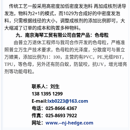
传统工艺一般采用高密度加低密度发泡料
再加成核剂诱导
2+1
1029
发泡，物料为
的模式，而
为合成好的中密度发泡
料，只需根据线径的大小，调整成核剂的添加比例即可，大
大缩减了订单的成本和购置多种物料。
九．南京海琴工贸有限公司自营产品：色母粒
由普立万退休工程师与我司合作开发的色母粒，严格准
照普立万生产技术要求，色母粒的光泽度，分散度可与普立
万媲美，添加比例为
1
：
100
，主营的有
PVC
，
PE,
光缆
PBT
，
TPU
，等色母，另外还有防白蚁，防鼠咬，抗
UV
，增光增亮
剂等功能母粒。
联系人：刘生
138 1395 1299
E-mail:
lxb0223@163.com
电话：
025-8666 4367
传真：
025-8693 7922
www.--nj-hedge.com
网址：