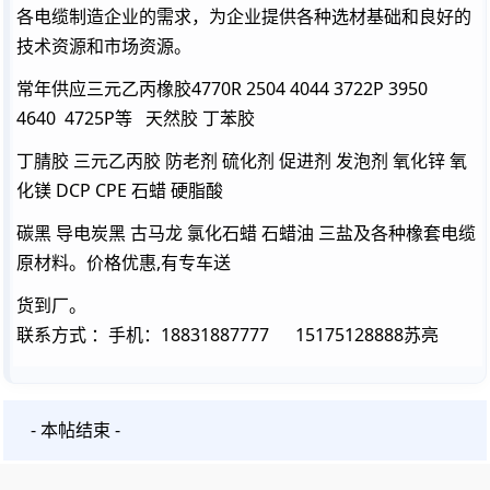
各电缆制造企业的需求，为企业提供各种选材基础和良好的
技术资源和市场资源。
常年供应三元乙丙橡胶4770R 2504 4044 3722P 3950
4640 4725P等 天然胶 丁苯胶
丁腈胶 三元乙丙胶 防老剂 硫化剂 促进剂 发泡剂 氧化锌 氧
化镁 DCP CPE 石蜡 硬脂酸
碳黑 导电炭黑 古马龙 氯化石蜡 石蜡油 三盐及各种橡套电缆
原材料。价格优惠,有专车送
货到厂。
联系方式 ：手机：18831887777 15175128888苏亮
- 本帖结束 -