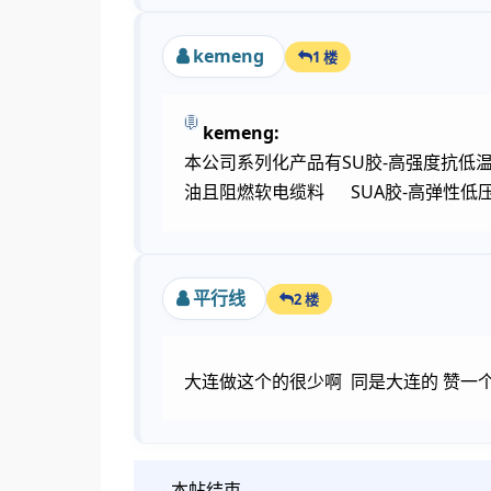
kemeng
1 楼
kemeng:
本公司系列化产品有SU胶-高强度抗低温
油且阻燃软电缆料 SUA胶-高弹性低压
平行线
2 楼
大连做这个的很少啊 同是大连的 赞一
- 本帖结束 -