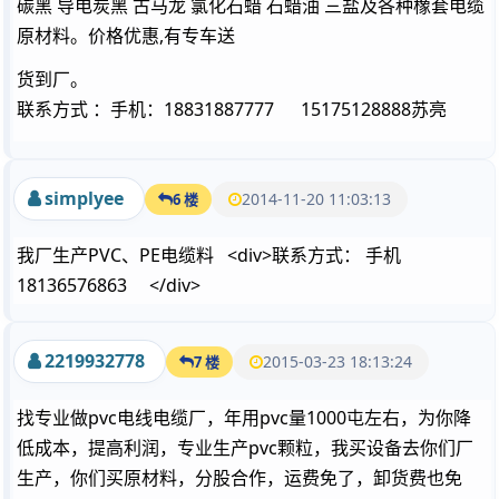
碳黑 导电炭黑 古马龙 氯化石蜡 石蜡油 三盐及各种橡套电缆
原材料。价格优惠,有专车送
货到厂。
联系方式 ：手机：18831887777 15175128888苏亮
simplyee
2014-11-20 11:03:13
6 楼
我厂生产PVC、PE电缆料 <div>联系方式： 手机
18136576863 </div>
2219932778
2015-03-23 18:13:24
7 楼
找专业做pvc电线电缆厂，年用pvc量1000屯左右，为你降
低成本，提高利润，专业生产pvc颗粒，我买设备去你们厂
生产，你们买原材料，分股合作，运费免了，卸货费也免