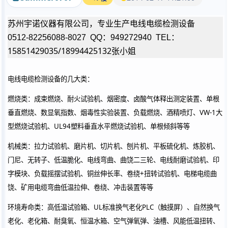
苏州宇诺仪器有限公司，专业生产电线电缆检测设备
0512-82256088-8027
QQ
：
949272940
TEL
：
15851429035/18994425132
张小姐
电线电缆检测设备的几大类：
燃烧类：成束燃烧、耐火试验机、烟密度、卤酸气体释出测定装置、单根
垂直燃烧、数显氧指数、烟毒性实验装置、负载燃烧、酒精喷灯、
VW-1
大
型燃烧试验机、
UL94
塑料垂直水平燃烧试验机、单根倾斜等等
机械类：拉力试验机、磨片机、切片机、刨片机、平板硫化机、炼胶机、
门尼、无转子、低温脆化、电线弯曲、曲饶二三轮、电线耐磨试验机、印
字模块、负载摇摆试验机、铜丝伸长率、卷绕
+
扭转试验机、电梯电缆曲
饶、矿用电缆弯曲低温拉伸、卷绕、冲击装置等等
环境寿命类：高低温试验箱、
UL
标准换气老化
PLC
（触摸屏）、自然换气
老化、老化箱、耐臭氧、恒温水箱、空气弹氧弹、油槽、风能低温扭转、