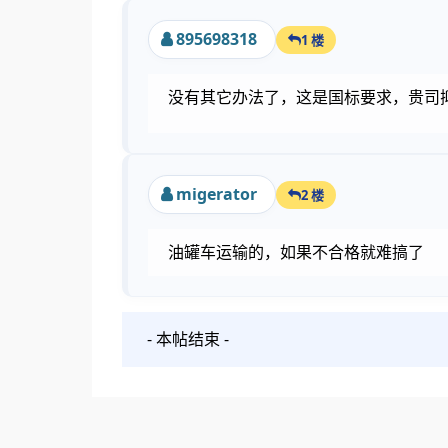
895698318
1 楼
没有其它办法了，这是国标要求，贵司
migerator
2 楼
油罐车运输的，如果不合格就难搞了
- 本帖结束 -