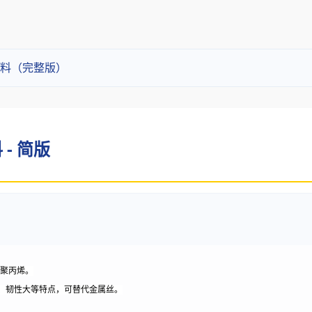
料（完整版）
- 简版
）聚丙烯。
、韧性大等特点，可替代金属丝。