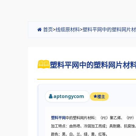
首页
>
线缆原材料
>
塑料平网中的塑料网片材
塑料平网中的塑料网片材料 
aptongycom
楼主
塑料平网
中的塑料网片材料：（PE）聚乙烯、（PP
加工特点：由热喷、冷固加工而成；具耐磨、抗腐蚀
颜色：黑、白、兰、绿、黄、红等。