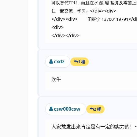
可以替代TPU，而且在水.酸.碱.盐务及霉菌
</div><div>
仁一起交流，学习。
</div><div>
</d
田继宁 13700119791
<div>
</div></div>
cxdz
1 楼
吹牛
csw000csw
2 楼
人家敢发出来肯定是有一定的实力的！