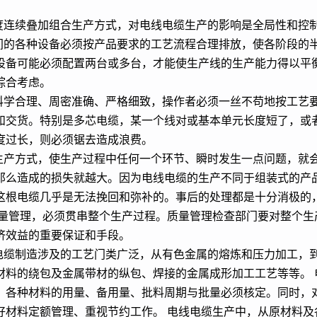
长度连续叠加组合生产方式，对电线电缆生产的影响是全局性和控
车间的各种设备必须按产品要求的工艺流程合理排放，使各阶段的
设备可能必须配置两台或多台，才能使生产线的生产能力得以平
综合考虑。
须科学合理、周密准确、严格细致，操作者必须一丝不苟地按工艺
和交货。特别是多芯电缆，某一个线对或基本单元长度短了，或
度过长，则必须锯去造成浪费。
的生产方式，使生产过程中任何一个环节、瞬时发生一点问题，就
那么造成的损失就越大。因为电线电缆的生产不同于组装式的产
这根电缆几乎是无法挽回和弥补的。事后的处理都是十分消极的
质量管理，必须贯串整个生产过程。质量管理检查部门要对整个生
济效益的重要保证和手段。
线电缆制造涉及的工艺门类广泛，从有色金属的熔炼和压力加工，
材料的绕包及金属带材的纵包、焊接的金属成形加工工艺等等。 
，各种材料的用量、备用量、批料周期与批量必须核定。同时，
好材料定额管理、重视节约工作。 电线电缆生产中，从原材料及