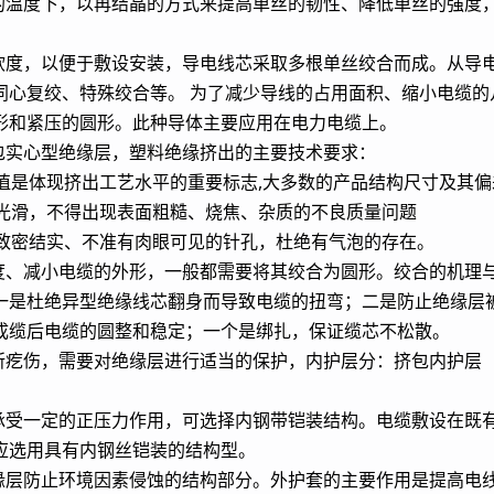
定的温度下，以再结晶的方式来提高单丝的韧性、降低单丝的强度
柔软度，以便于敷设安装，导电线芯采取多根单丝绞合而成。从导
同心复绞、特殊绞合等。 为了减少导线的占用面积、缩小电缆的
形和紧压的圆形。此种导体主要应用在电力电缆上。
包实心型绝缘层，塑料绝缘挤出的主要技术要求：
差值是体现挤出工艺水平的重要标志,大多数的产品结构尺寸及其
求光滑，不得出现表面粗糙、烧焦、杂质的不良质量问题
要致密结实、不准有肉眼可见的针孔，杜绝有气泡的存在。
型度、减小电缆的外形，一般都需要将其绞合为圆形。绞合的机理
一是杜绝异型绝缘线芯翻身而导致电缆的扭弯；二是防止绝缘层被
成缆后电缆的圆整和稳定；一个是绑扎，保证缆芯不松散。
装所疙伤，需要对绝缘层进行适当的保护，内护层分：挤包内护层
能承受一定的正压力作用，可选择内钢带铠装结构。电缆敷设在既
应选用具有内钢丝铠装的结构型。
绝缘层防止环境因素侵蚀的结构部分。外护套的主要作用是提高电