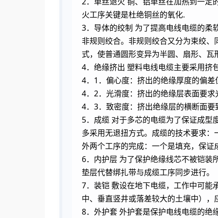
2．单丝退火 铜、铝单丝在加热到一
火工序关键是杜绝铜丝的氧化.
3．导体的绞制 为了提高电线电缆的
非规则绞合。非规则绞合又分为束绞、
式，使普通圆形变异为半圆、扇形、瓦
4．绝缘挤出 塑料电线电缆主要采用挤
4．1．偏心度：挤出的绝缘厚度的偏
4．2．光滑度：挤出的绝缘层表面要
4．3．致密度：挤出绝缘层的横断面
5．成缆 对于多芯的电缆为了保证成
多采用无退扭方式。成缆的技术要求：
外两个工序的完成：一个是填充，保证
6．内护层 为了保护绝缘线芯不被铠
垫层代替绑扎带与成缆工序同步进行。
7．装铠 敷设在地下电缆，工作中可
中、垂直竖井或落差较大的土壤中），
8．外护套 外护套是保护电线电缆的