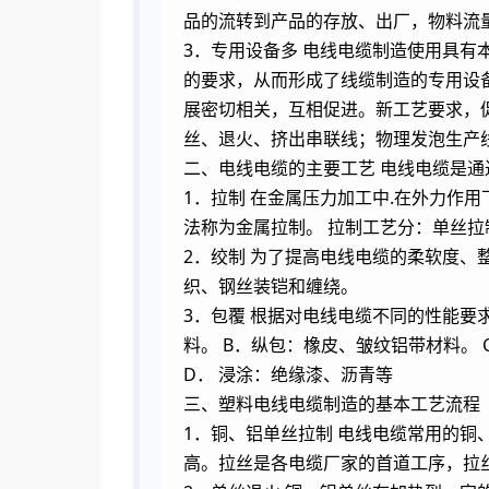
品的流转到产品的存放、出厂，物料流
3．专用设备多 电线电缆制造使用具
的要求，从而形成了线缆制造的专用设
展密切相关，互相促进。新工艺要求，
丝、退火、挤出串联线；物理发泡生产
二、电线电缆的主要工艺 电线电缆是
1．拉制 在金属压力加工中.在外力作
法称为金属拉制。 拉制工艺分：单丝拉
2．绞制 为了提高电线电缆的柔软度
织、钢丝装铠和缠绕。
3．包覆 根据对电线电缆不同的性能要
料。 B．纵包：橡皮、皱纹铝带材料。
D． 浸涂：绝缘漆、沥青等
三、塑料电线电缆制造的基本工艺流程
1．铜、铝单丝拉制 电线电缆常用的
高。拉丝是各电缆厂家的首道工序，拉