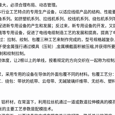
量大，必须合理布局、动态管理。
有本行业工艺特点的专用生产设备，以适应线缆产品的结构、性能
备系列。如挤塑机系列、拉线机系列、绞线机系列、绕包机系列等
促进新专用设备的产生和发展；反过来，新专用设备的开发，又
线等专用设备，促进了电线电缆制造工艺的发展和提高，提高了
通过：拉制、绞制、包覆三种工艺来制作完成的，型号规格越复杂
用下使金属强行通过模具（压轮）,金属横截面积被压缩,并获得所
制和绞制拉制。
、整体度，让2根以上的单线，按着规定的方向交织在一起称为绞
求，采用专用的设备在导体的外面包覆不同的材料。包覆工艺分：
 C．绕包：带状的纸带、云母带、无碱玻璃纤维带、无纺布、塑
铜、铝杆材，在常温下，利用拉丝机通过一道或数道拉伸模具的模
丝的主要工艺参数是配模技术。