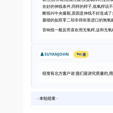
在好的伸线条件,同样的桿子,低氧桿说不
断线叫中央爆裂,原因是伸线不好造成了
最细的如双零二却非得依靠进口的無氧銅
音响线一般反而喜欢用无氧桿,这和无氧
SUYANJOHN
1 楼
经常有北方客户说:我们是讲究质量的,用
- 本帖结束 -