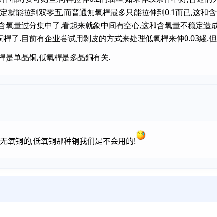
定就能拉到双零五,而普通無氧桿最多只能拉伸到0.1而已,这和
含氧量过分集中了,看起来就象中间有空心,这和含氧量不稳定造
桿了.目前有企业尝试用剝皮的方式来处理低氧桿来伸0.03綫.
桿是单晶铜,低氧桿是多晶銅有关.
无氧铜的,低氧铜那种铜我们是不会用的!