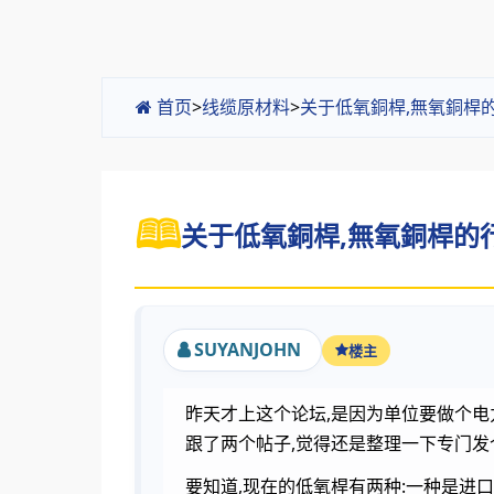
首页
>
线缆原材料
>
关于低氧銅桿,無氧銅桿
关于低氧銅桿,無氧銅桿的行
SUYANJOHN
楼主
昨天才上这个论坛,是因为单位要做个电
跟了两个帖子,觉得还是整理一下专门发
要知道,现在的低氧桿有两种:一种是进口