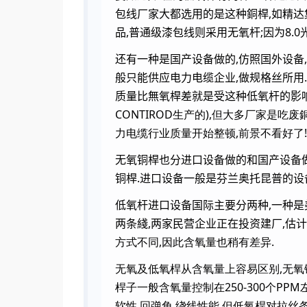
包线厂家大都选用的是这种銅桿,如精达集
品,普通级漆包线则采用无氧杆;
因为8.
还有一种是国产设备做的,仿照国外设备,
般只能供应电力电缆企业,做规格丝所用.
质量比無氧桿差就是受这种低氧杆的影响
CONTIROD生产的),但大多厂家是
力电缆行业质量开始整顿,前景不看好了!
无氧铜桿也分进口设备做的和国产设备做
铜桿.进口设备一般是芬兰奥托昆普的设
低氧杆进口设备国际主要分两种,一种是美国
两条綫,两家民营企业正在投资建厂,估
方式不同,因此含氧量也稍有差异.
无氧及低氧桿从含氧量上容易区别,无氧铜是
桿子一般含氧量控制在250-300个P
软性,回弹角,绕线性能.但低氧桿对拉丝