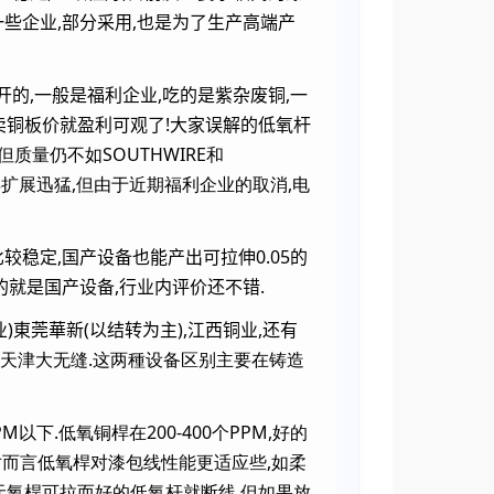
一些企业,部分采用,也是为了生产高端产
开的,一般是福利企业,吃的是紫杂废铜,一
仅卖铜板价就盈利可观了!大家误解的低氧杆
质量仍不如SOUTHWIRE和
年扩展迅猛,但由于近期福利企业的取消,电
稳定,国产设备也能产出可拉伸0.05的
的就是国产设备,行业内评价还不错.
)東莞華新(以结转为主),江西铜业,还有
源,天津大无缝.这两種设备区别主要在铸造
下.低氧铜桿在200-400个PPM,好的
相对而言低氧桿对漆包线性能更适应些,如柔
的无氧桿可拉而好的低氧杆就断线,但如果放