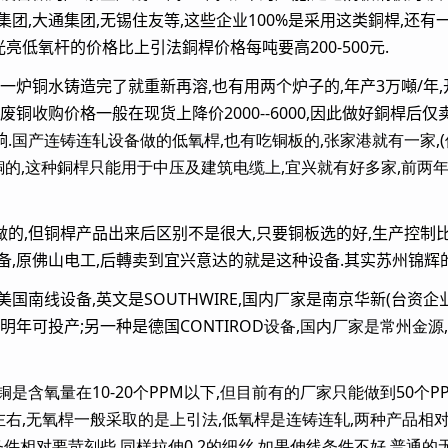
团,大通集团,无锡住友等,这些企业100%是采用这类銅桿,还有
0光亮低氧杆的价格比上引法銅桿价格每吨要高200-500元.
一炉铜水铸造完了就重新再溶,也有用两个炉子的,年产3万噸/年,
废铜收购价格一般在现货上降价2000--6000,因此做好銅桿后
.
国产连铸连轧设备做的低氧桿,也有吃铜板的,张家港就有一家,(但
吃废銅的,这种銅桿只能用于中压及建筑电缆上,宜兴就有好多家,前两
的,但铜桿产品出来后区别不是很大,只要铜板选的好,生产控制比较
备,原佛山电工,后轉卖到宜兴意达的就是这种设备.其实苏州锦辉
南线设备,英文是SOUTHWIRE,国内厂家是南京华新(台资企业
计明年可投产;另一种是德国
CONTIROD设备,国内厂家是常州金
含氧量在10-20个PPM以下,但目前有的厂家只能做到50个PPM以
PM左右,无氧桿一般采取的是上引法,低氧桿是连铸连轧,两种产品
条件相对要苛刻些,同样拉伸0.2的细丝,如果伸线条件不好,普通