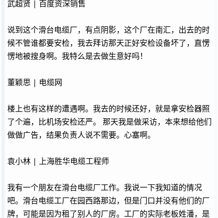
武超贤 | 百度资深销售
说到这个滑台电缆厂，有点阴影，这个厂在南汇，出去的时
候不管谁都要安检，我去拜访那天正好安检设备坏了，直愣
愣地被搜身啊。我特么是去做生意好吗！
董颖思 | 电缆网
楼上也有这样的遭遇啊。我去的时候还好，就是拿安检器照
了个遍，比机场安检还严。 那天我是做采访，本来想给他们
做做广告，结果负责人说不需要。心塞啊。
袁小林 | 上海胜华电缆工程师
我有一个朋友在滑台电缆厂工作。我说一下我知道的情况
吧。滑台电缆工厂在园西路那边，但是门口并没有他们的厂
牌，可能是因为租了别人的厂房。工厂的实际老板姓潘，是