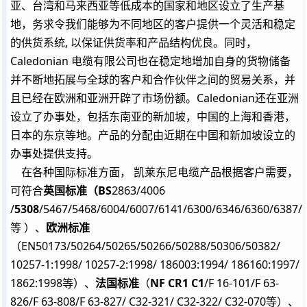
亚、台湾和马来西亚等低成本的国家和地区设立了生产基
地，务求令我们能够为不同地区的客户提供一个灵活和稳定
的供货系统, 以保证供货率和产品结构优良。同时，
Caledonian 电缆有限公司也在稳定地增加自身的货物储备
并不断地拓展与全球的客户和合作伙伴之间的贸易关系，并
且已经在欧洲和亚洲开辟了市场份额。Caledonian还在亚洲
设立了办事处，包括东南亚的新加坡，中国的上海和香港，
日本的东京等地。产品的分配由近期在中国和新加坡设立的
办事处提供支持。
在各种国际标准方面， 凯莱东尼电缆产品根据客户需要，
可符合
英国标准（BS
2863/4006
/
5308
/5467/5468/6004/6007/6141/6300/6346/6360/6387/
等 ）、
欧洲标准
（EN50173/50264/50265/50266/50288/50306/50382/
10257-1:1998/ 10257-2:1998/ 186003:1994/ 186160:1997/
1862:1998等）、
法国标准
（
NF CR1 C1
/F 16-101/F 63-
826/F 63-808/F 63-827/ C32-321/ C32-322/ C32-070等）、