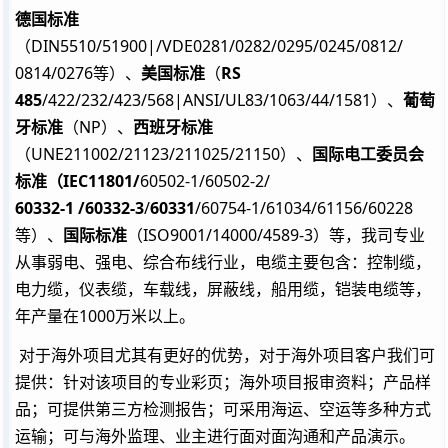
德国标准
（DIN5510/51900|/VDE0281/0282/0295/0245/0812/
0814/0276等）、
美国标准
（
RS
485
/422/232/423/568|ANSI/UL83/1063/44/1581）、
葡萄
牙标准
（NP）、
西班牙标准
（UNE211002/21123/211025/21150）、
国际电工委员会
标准（IEC11801/
60502-1/60502-2/
60332-1 /60332-3
/
60331
/60754-1/61034/61156/60228
等）、
国际标准
（ISO9001/14000/4589-3）等，我司专业
从事弱电、强电、综合布线行业，电缆主要包含：控制缆，
电力缆，仪表缆，车载线，屏蔽线，船用缆，铠装电缆等，
年产量在1000万米以上。
对于海外项目尤其有更好的优势，对于海外项目客户我们可
提供：针对该项目的专业彩页；海外项目报审资料；产品样
品；可提供第三方检测报告；可采用海运、空运等多种方式
运输；可与海外监理、业主进行面对面沟通和产品演示。