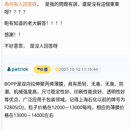
為何有人回答呀
， 是我的問題有誤，還是沒有這個東東
呀？？？？
盼有知道的老大解答！！！！
感謝！！
不好意思， 是沒人回答呀
patrick
2007-10-12 11:16:44
3 楼
BOPP是双向拉伸聚丙烯薄膜，具有质轻、无毒、无臭、防
潮、机械强度高，尺寸稳定性好、印刷性能良好、透明性好
等优点，广泛应用于包装领域。记得上海石化以前的牌号为
F280S(O)，粒子价格在12000－13000每吨，相应的薄膜价
格在13000－14000左右