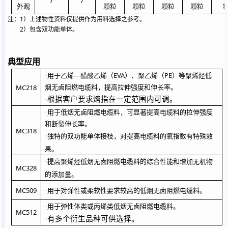
/
/
颗粒
颗粒
颗粒
颗粒
外观
1
注：
）
上述物性资料仅提供作为用料选择之参考。
2
）包含双功能单体。
典型应用
EVA
PE
·
用于乙烯—醋酸乙烯（
）、聚乙烯（
）等聚烯烃低
MC218
烟无卤阻燃电缆料，提高拉伸强度和伸长率。
·
根据客户要求熔指在一定范围内可调。
·
用于低烟无卤阻燃电缆料，可显著提高电缆料的拉伸强度
和断裂伸长率。
MC318
，对提高电缆料的
·
独特的
双功能单体接枝
氧指数有特殊效
果。
·
提高聚烯烃低烟无卤阻燃电缆料的综合性能和增加无机物
MC328
的添加量。
MC509
·
用于对弹性或柔软性要求较高的低烟无卤阻燃电缆料。
·
用于弹性体类或丙烯类低烟无卤阻燃电缆料。
MC512
·
有多个衍生品种可供选择。