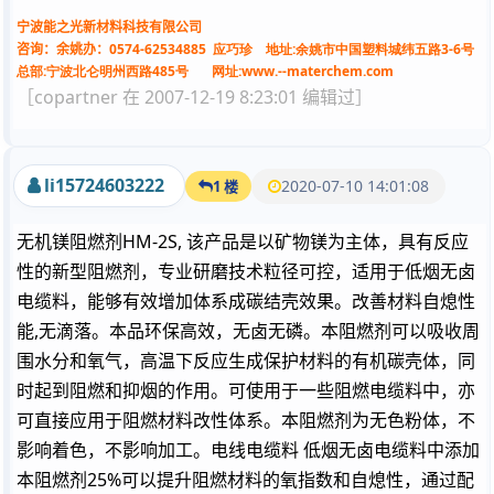
宁波能之光新材料科技有限公司
0574-62534885 应巧珍 地址:余姚市中国塑料城纬五路3-6号
咨询：余姚办：
总部:宁波北仑明州西路485号 网址:www.--materchem.com
［copartner 在 2007-12-19 8:23:01 编辑过］
li15724603222
2020-07-10 14:01:08
1 楼
无机镁阻燃剂HM-2S, 该产品是以矿物镁为主体，具有反应
性的新型阻燃剂，专业研磨技术粒径可控，适用于低烟无卤
电缆料，能够有效增加体系成碳结壳效果。改善材料自熄性
能,无滴落。本品环保高效，无卤无磷。本阻燃剂可以吸收周
围水分和氧气，高温下反应生成保护材料的有机碳壳体，同
时起到阻燃和抑烟的作用。可使用于一些阻燃电缆料中，亦
可直接应用于阻燃材料改性体系。本阻燃剂为无色粉体，不
影响着色，不影响加工。电线电缆料 低烟无卤电缆料中添加
本阻燃剂25%可以提升阻燃材料的氧指数和自熄性，通过配