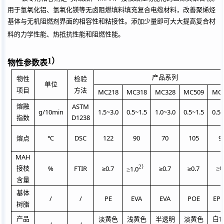
用于氢氧化铝、氢氧化镁等无卤阻燃填料填充复合电缆材料，改善聚烯烃
基体与无机阻燃剂界面的相容性和粘接性。添加少量即可大大提高复合材
料的力学性能、热抵抗性能和阻燃性能。
1
）
物性参数表
产品系列
物性
检验
单位
项目
方法
MC218
MC318
MC328
MC509
MC
ASTM
熔融
g/10min
1.5~3.0
0.5~1.5
1.0~3.0
0.5~1.5
0.5~
D1238
指数
DSC
122
90
70
105
9
熔点
℃
MAH
2
）
0
%
FTIR
≥
0.7
≥
0.7
≥
0.7
1.0
接枝
≥
≥
含量
基体
/
/
PE
EVA
EVA
POE
EP
树脂
淡黄色
浅黄色
半透明
淡黄色
产品
白