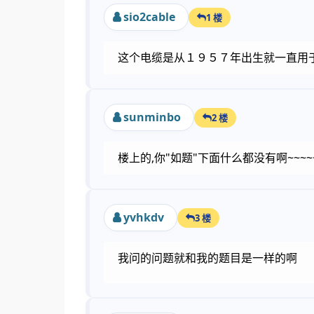
sio2cable
1 楼
这个电缆是从１９５７年出生就一直用
sunminbo
2 楼
楼上的,你"如题"下面什么都没有啊~~~~
yvhkdv
3 楼
我问的问题就和我的题目是一样的啊