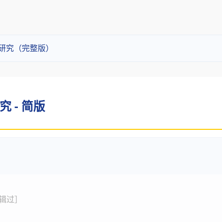
性能研究（完整版）
究 - 简版
9 编辑过］