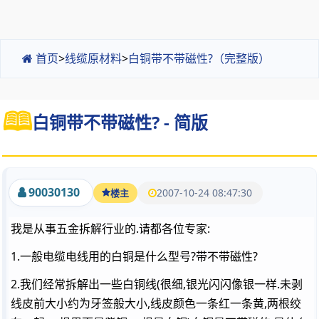
首页
>
线缆原材料
>
白铜带不带磁性?（完整版）
白铜带不带磁性? - 简版
90030130
2007-10-24 08:47:30
楼主
我是从事五金拆解行业的.请都各位专家:
1.一般电缆电线用的白铜是什么型号?带不带磁性?
2.我们经常拆解出一些白铜线(很细,银光闪闪像银一样.未剥
线皮前大小约为牙签般大小,线皮颜色一条红一条黄,两根绞