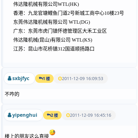
伟达隆机械有限公司
WTL(HK)
香港：九龙官塘鲤鱼门道
2
号新城工商中心
10
楼
23
号
东莞伟达隆机械有限公司
WTL(DG)
广东：东莞市虎门镇怀德管理区大禾工业区
伟达隆机械
(
昆山
)
有限公司
WTL(KS)
江苏：昆山市花桥镇
312
国道顺扬路口
sxbjfyc
2011-12-09 16:09:53
1 楼
不咋的
yipenghui
2011-12-09 16:45:16
2 楼
楼上的朋友这么直接