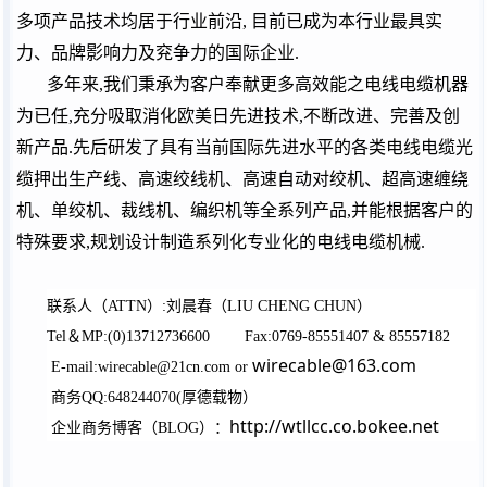
多项产品技术均居于行业前沿
,
目前已成为本行业最具实
力、品牌影响力及兖争力的国际企业
.
多年来
,
我们秉承为客户奉献更多高效能之电线电缆机器
为已任
,
充分吸取消化欧美日先进技术
,
不断改进、完善及创
新产品
.
先后研发了具有当前国际先进水平的各类电线电缆光
缆押出生产线、高速绞线机、高速自动对绞机、超高速缠绕
机、单绞机、裁线机、编织机等全系列产品
,
并能根据客户的
特殊要求
,
规划设计制造系列化专业化的电线电缆机械
.
联系人（
）
刘晨春（
）
ATTN
:
LIU CHENG CHUN
＆
Tel
MP:(0)13712736600
Fax:0769-85551407 & 85557182
wirecable@163.com
E-mail:wirecable@21cn.com or
商务
厚德载物）
QQ:648244070(
http://wtllcc.co.bokee.net
企业商务博客（
）：
BLOG