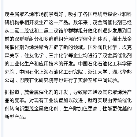
茂金属聚乙烯市场前景看好﹐吸引了各国电线电缆企业和科
研机构争相开发生产这一产品。数年来﹐茂金属催化剂已经
从二氯二茂钛和二氯二茂锆单群群组分催化剂逐步发展到目
前的双群群组分和多群群组分混配型催化剂体系﹐稀土茂金
属催化剂为烯烃聚合开辟了新的领域。国外陶氏化学﹑埃克
森美孚﹑住友化学﹑三井化学等企业均进行了茂金属催化剂
的工业化生产和应用技术的开发。中国石化石油化工科学研
究院﹑中国石化上海石油化工研究院﹑浙江大学﹑湖北华邦
公司﹑巴陵石化研究院等也进行了实验室和中间试验。
据报道﹐茂金属催化剂的开发﹐导致聚乙烯及其它聚烯烃产
品的变革。对现有工业装置加以改进﹐就可实现由传统催化
剂转向新型茂金属催化剂﹐生产附加值更高﹑性能更优越的
新型产品。