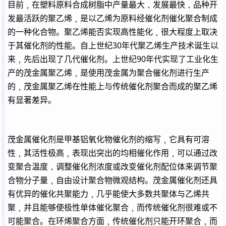
目前﹐在塑料原料合成树脂中产量最大﹑发展最快﹑品种开
发最活跃的聚乙烯﹐是以乙烯为原料经催化剂催化聚合制成
的一种化合物。聚乙烯能否实现高性能化﹐很大程度上取决
于其催化剂的性能。自上世纪30年代聚乙烯生产技术诞生以
来﹐先后出现了几代催化剂。上世纪90年代实现了工业化生
产的茂金属聚乙烯﹐是使用茂金属为聚合催化剂进行生产
的﹐茂金属聚乙烯在性能上与传统催化剂聚合而成的聚乙烯
有显著差异。
茂金属催化剂是甲基铝氧化物催化剂的缩写﹐它具有可溶
性﹐其活性极高﹐表现出突出的均相催化作用﹐可以通过改
变聚合温度﹑调整催化剂浓度或改变催化剂配位体来调节聚
合物分子量﹐自由设计聚合物微观结构。茂金属催化剂还具
有优异的催化共聚能力﹐几乎能使大多数共聚体与乙烯共
聚﹐并且能够使极性单体催化聚合﹐而传统催化剂很难或不
可能聚合。在环烯聚合方面﹐传统催化剂只能开环聚合﹐而