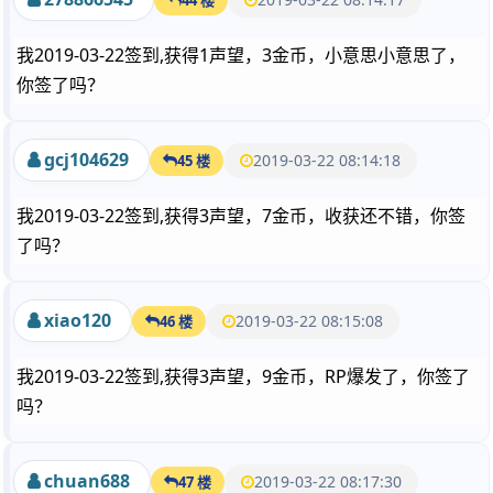
我2019-03-22签到,获得1声望，3金币，小意思小意思了，
你签了吗？
gcj104629
2019-03-22 08:14:18
45 楼
我2019-03-22签到,获得3声望，7金币，收获还不错，你签
了吗？
xiao120
2019-03-22 08:15:08
46 楼
我2019-03-22签到,获得3声望，9金币，RP爆发了，你签了
吗？
chuan688
2019-03-22 08:17:30
47 楼