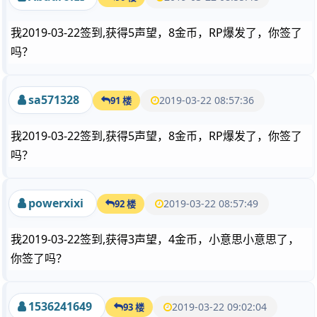
我2019-03-22签到,获得5声望，8金币，RP爆发了，你签了
吗？
sa571328
2019-03-22 08:57:36
91 楼
我2019-03-22签到,获得5声望，8金币，RP爆发了，你签了
吗？
powerxixi
2019-03-22 08:57:49
92 楼
我2019-03-22签到,获得3声望，4金币，小意思小意思了，
你签了吗？
1536241649
2019-03-22 09:02:04
93 楼