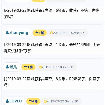
我2019-03-22签到,获得2声望，6金币，收获还不错，你签
了吗？
zhanyong
2019-03-22 02:34:26
2 楼
我2019-03-22签到,获得2声望，1金币，悲剧的RP啊！明天
再来试试手气吧？
迷儿
2019-03-22 03:26:30
3 楼
我2019-03-22签到,获得4声望，8金币，RP爆发了，你签了
吗？
LOVEU
2019-03-22 04:39:30
4 楼