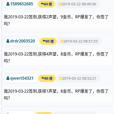
1589652685
2019-03-22 08:49:36
84 楼
我2019-03-22签到,获得2声望，9金币，RP爆发了，你签了
吗？
drdr2003520
2019-03-22 08:51:53
85 楼
我2019-03-22签到,获得4声望，8金币，RP爆发了，你签了
吗？
qwert54321
2019-03-22 08:52:21
86 楼
我2019-03-22签到,获得1声望，8金币，RP爆发了，你签了
吗？