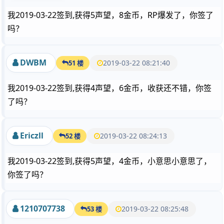
我2019-03-22签到,获得5声望，8金币，RP爆发了，你签了
吗？
DWBM
2019-03-22 08:21:40
51 楼
我2019-03-22签到,获得4声望，6金币，收获还不错，你签
了吗？
Ericzll
2019-03-22 08:24:13
52 楼
我2019-03-22签到,获得5声望，4金币，小意思小意思了，
你签了吗？
1210707738
2019-03-22 08:25:48
53 楼