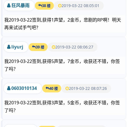
狂风暴雨
2019-03-22 08:05:01
38 楼
我2019-03-22签到,获得1声望，2金币，悲剧的RP啊！明天
再来试试手气吧？
liyurj
2019-03-22 08:06:27
39 楼
我2019-03-22签到,获得5声望，7金币，收获还不错，你签
了吗？
0603010134
2019-03-22 08:07:26
40 楼
我2019-03-22签到,获得3声望，5金币，收获还不错，你签
了吗？