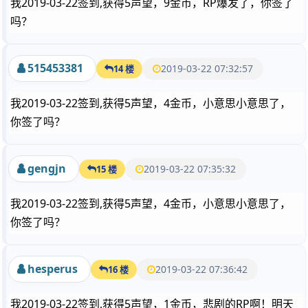
我2019-03-22签到,获得5声望，9金币，RP爆发了，你签了
吗？
515453381
2019-03-22 07:32:57
14 楼
我2019-03-22签到,获得5声望，4金币，小意思小意思了，
你签了吗？
gengjn
2019-03-22 07:35:32
15 楼
我2019-03-22签到,获得5声望，4金币，小意思小意思了，
你签了吗？
hesperus
2019-03-22 07:36:42
16 楼
我2019-03-22签到,获得5声望，1金币，悲剧的RP啊！明天