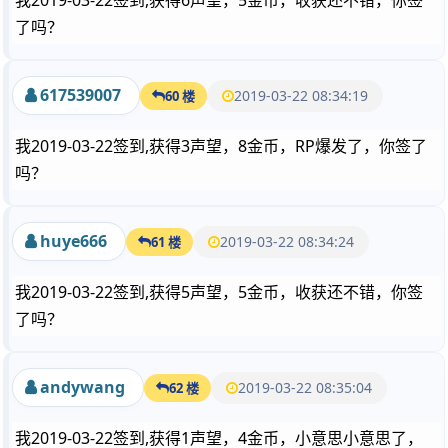
我2019-03-22签到,获得6声望，5金币，收获还不错，你签
了吗？
617539007
2019-03-22 08:34:19
60 楼
我2019-03-22签到,获得3声望，8金币，RP爆发了，你签了
吗？
huye666
2019-03-22 08:34:24
61 楼
我2019-03-22签到,获得5声望，5金币，收获还不错，你签
了吗？
andywang
2019-03-22 08:35:04
62 楼
我2019-03-22签到,获得1声望，4金币，小意思小意思了，