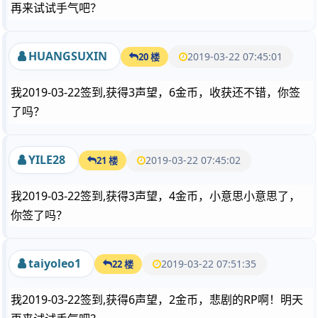
再来试试手气吧？
HUANGSUXIN
2019-03-22 07:45:01
20 楼
我2019-03-22签到,获得3声望，6金币，收获还不错，你签
了吗？
YILE28
2019-03-22 07:45:02
21 楼
我2019-03-22签到,获得3声望，4金币，小意思小意思了，
你签了吗？
taiyoleo1
2019-03-22 07:51:35
22 楼
我2019-03-22签到,获得6声望，2金币，悲剧的RP啊！明天