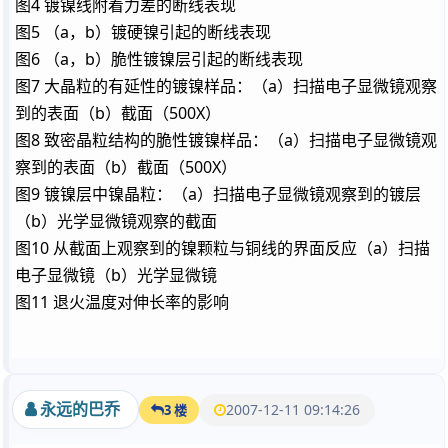
4
图
镀镍线附着力差的断线表现
5
a
b
图
（
，
）镀硬镍引起的断线表现
6
a
b
图
（
，
）脆性镀镍层引起的断线表现
7
a
图
大晶粒的有延性的镀镍样品：（
）扫描电子显微镜观察
b
500X
到的表面（
）截面（
）
8
a
图
致密晶粒结构的脆性镀镍样品：（
）扫描电子显微镜观
b
500X
察到的表面（
）截面（
）
9
a
图
镀镍层中镍晶粒：（
）扫描电子显微镜观察到的镀层
b
（
）光学显微镜观察的截面
10
a
图
从截面上观察到的镍颗粒与铜线的界面反应（
）扫描
b
电子显微镜（
）光学显微镜
11
图
退火温度对伸长率的影响
永远的巴乔
2007-12-11 09:14:26
3 楼