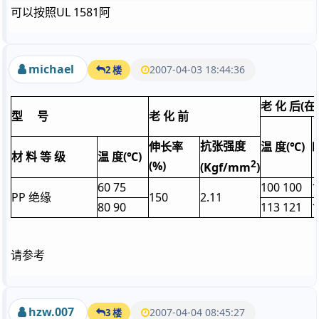
可以按照UL 1581阿
michael
2007-04-03 18:44:36
2 楼
老 化 后(
型
号
老 化 前
抗张强度
伸长率
温 度(℃)
时
材 料 等 级
温 度(℃)
2
(%)
(
Kgf/mm
)
60 75
100 100
1
PP 绝缘
150
2.11
80 90
113 121
1
请参考
hzw.007
2007-04-04 08:45:27
3 楼