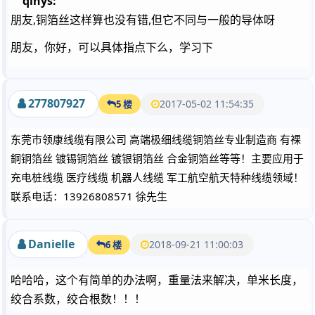
qinys:
朋友,铜箔丝这样算也没有错,但它不同与一般的导体呀
朋友，你好，可以具体指点下么，学习下
277807927
2017-05-02 11:54:35
5 楼
东莞市领康线缆有限公司 高端极细线缆铜箔丝专业制造商 有裸
銅铜箔丝 镀锡铜箔丝 镀银铜箔丝 合金铜箔丝等等！主要应用于
充电桩线缆 医疗线缆 机器人线缆 军工航空航天特种线缆领域！
联系电话：13926808571 徐先生
Danielle
2018-09-21 11:00:03
6 楼
哈哈哈，这个有简单的办法啊，重量法来解决，单米长度，
绞合系数，绞合根数！！！