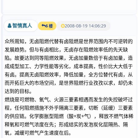
智情真人
2008-08-19 14:06:29
6 楼
众所周知，无卤阻燃代替有卤阻燃是世界范围内不可逆转的
发展趋势。但与有卤相比，无卤存在阻燃效率低的先天缺
陷。故要达到同等阻燃效果，无卤加量数倍于有卤加量，造
成成型加工、力学性能等劣化，成本提高，性价比大大低于
有卤。提高无卤阻燃效率，降低加量，全方位替代有卤，从
而开拓巨大的市场空间，是世界阻燃行业孜孜以求，却仍未
达到的目标。
燃烧是可燃物、氧气、火源三要素相遇而发生的失控破坏过
程，任何阻燃措施不外乎隔离三要素，切断（延缓）三要素
的供应链。化学膨胀型阻燃（酸+炭+气），释放不燃气体稀
释氧和可燃气浓度在先；形成结实的发泡炭化层隔热、隔
氧，减缓可燃气产生速度在后。