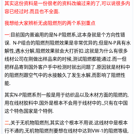
其实这份资料是一份很老的资料改编过来的了,可以说很多内
容已经过时.而且也不全面.
我想给大家辨析无卤阻燃剂的两个系别重点
一:
目前国内普遍用的是N-P阻燃系,这本身就是个方向性错
误. N-P组合的阻燃剂阻燃效果是非常优异的,但是N-P具有水
解性,遇水分解,阻燃效果就会大打折扣.这就是为什么有很多
线材公司在刚做出样品来的时候,测试阻燃都能通过.而一但
把样品寄到国外客户手中检测时就出问题了.原因就是材料中
的阻燃剂跟空气中的水接触久了发生水解,而影响了阻燃性
能.
其实N-P阻燃系剂一般是用于纺织品以及木材方面的阻燃的,
用在线材胶料中.国外是根本不会用于线材中的.,只有在中国
这个特色国家是个特例.
二
,关于无机物阻燃剂,其实这个根本不用说.这线材中是根本
行不通的,无机物阻燃剂要想在线材中达到VW-1的阻燃等级,