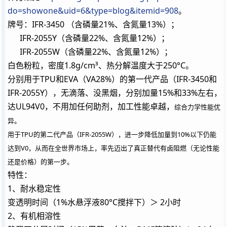
do=showone&uid=6&type=blog&itemid=908
。
牌号：IFR-3450 （含磷量21%、含氮量13%）；
IFR-2055Y（含磷量22%、含氮量12%）；
IFR-2055W（含磷量22%、含氮量12%）；
白色粉粒，密度1.8g/cm³、热分解温度大于250°C。
分别用于TPU和EVA（VA28%）的第一代产品（IFR-3450和
IFR-2055Y），无滴落、没黑烟，分别加量15%和33%左右，
达UL94V0，不用加任何助剂，加工性能卓越，
综合力学性能优
异。
用于TPU的第二代产品（IFR-2055W），进一步降低加量到10%以下仍能
达到V0，从而在全世界市场上，率先迈出了真正替代有卤阻燃（无论性能
还是价格）的第一步。
特性：
1、耐水稳定性
变透明时间（1%水悬浮液80°C搅拌下）＞ 2小时
2、有机相溶性