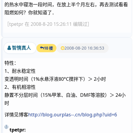
的热水中寝泡一段时间，在放上半个月左右，再去测试看看
阻燃如何？你就知道了．
［tpetpr 在 2008-8-20 15:26:11 编辑过］
智情真人
2008-08-20 16:36:53
10 楼
特性：
1、耐水稳定性
变透明时间（1%水悬浮液80°C搅拌下）＞ 2小时
2、有机相溶性
静置不分层时间（15%甲苯、白油、DMF等溶胶）＞ 24小
时
详情见博客
http://blog.ourplas--.cn/blog.php?uid=6
tpetpr: