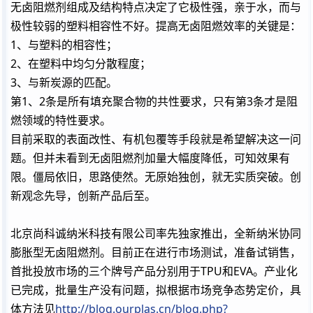
无卤阻燃剂组成及结构特点决定了它极性强，亲于水，而与
极性较弱的塑料相容性不好。提高无卤阻燃效率的关键是：
1、与塑料的相容性；
2、在塑料中均匀分散程度；
3、与新炭源的匹配。
第1、2条是所有填充聚合物的共性要求，只有第3条才是阻
燃领域的特性要求。
目前采取的表面改性、有机包覆等手段就是希望解决这一问
题。但并未看到无卤阻燃剂加量大幅度降低，可知效果有
限。僵局依旧，思路使然。无原始独创，就无实质突破。创
新观念先导，创新产品后至。
北京尚科诚纳米科技有限公司率先独家推出，全新纳米协同
膨胀型无卤阻燃剂。目前正在进行市场测试，准备试销售，
首批投放市场的三个牌号产品分别用于TPU和EVA。产业化
已完成，批量生产没有问题，拟根据市场竞争态势定价，具
体方法见
http://blog.ourplas.cn/blog.php?