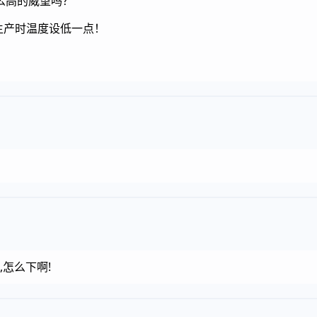
么高的威望吗？
生产时温度设低一点！
,怎么下啊!