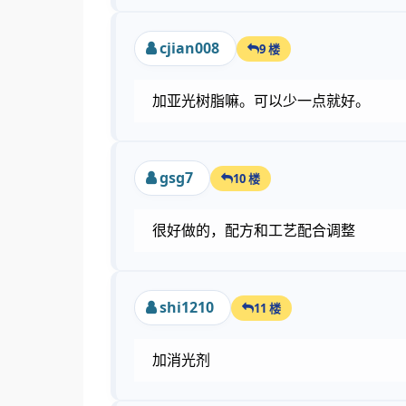
cjian008
9 楼
加亚光树脂嘛。可以少一点就好。
gsg7
10 楼
很好做的，配方和工艺配合调整
shi1210
11 楼
加消光剂