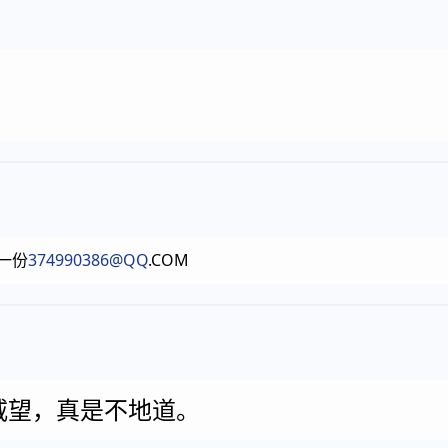
一份
374990386@QQ
.COM
威望，真是不地道。