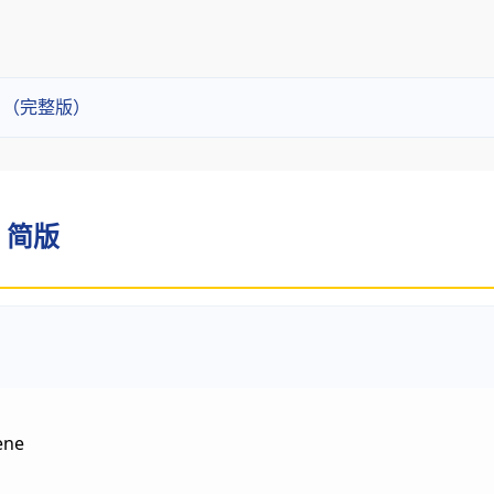
别？（完整版）
- 简版
ene