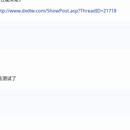
ttp://www.dxdlw.com/ShowPost.asp?ThreadID=21718
去测试了