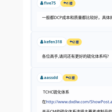
five75
1 楼
一般都DCP成本和质量都比较好，具
kefen318
2 楼
各位高手,请问还有更好的硫化体系吗?
aassdd
3 楼
TCHC硫化体系
在
http://www.dxdlw.com/ShowPost.
关于CM的硫化体系选择主要考虑制品