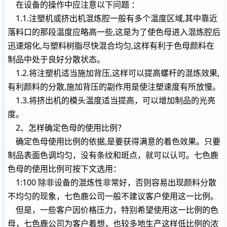
在
设备
的操作中应注意以下问题 ：
1.1.注塑机或挤出机混炼腔一般有多个温度区域,其中靠近
落料口的那段温度应略高一些,这是为了使色母进入混炼腔后
迅速熔化,与塑料树脂尽快混合均匀,这样有利于色母颜料在
制品中处于良好分散状态。
1.2.将注塑机适当施加背压,这样可以提高螺杆的混炼效果,
有利颜料的分散,施加背压的副作用是使注塑速度有所放慢。
1.3.将挤出机的模头温度适当提高，可以增加制品的光亮
度。
2、怎样确定色母的使用比例？
确定色母使用比例的依据,是要获得满意的着色效果。只要
制品表面色调均匀，没有条纹和斑点，就可以认可。七色鹿
色母的使用比例可按下文选用：
1:100 除非设备的混炼性非常好，否则容易出现颜料分散
不均匀的现象，七色鹿公司一般不建议客户使用这一比例。
但是，一些客户因价格压力，特别希望使用这一比例的色
母，七色鹿公司为客户着想，也较多地生产这样低比例的浓