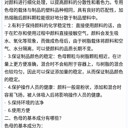
对颜料进行细化处理，以提高颜料的分散性和着色力。专用
色母的载体与制品的塑料品种相同，具有良好的匹配性，加
热熔融后颜料颗粒能很好地分散于制品塑料中。
2.
·
有利于保持颜料的化学稳定性：直接使用颜料的话，由
于在贮存和使用过程中颜料直接接触空气，颜料会发生吸
水、氧化等现象，而做成色母后，由于树脂载体将颜料和空
气、水分隔离，可以使颜料的品质长期不变。
3.
·
保证制品颜色的稳定：色母颗粒与树脂颗粒相近，在计
量上更方便准确，混合时不会粘附于容器上，与树脂的混合
也较均匀，因此可以保证添加量的稳定，从而保证制品颜色
的稳定。
4.
·
保护操作人员的健康：颜料一般是粉状，添加和混合时
容易飞扬，被人体吸入后将影响操作人员的健康。
5.
·
保持环境的洁净
6.
·
使用方便
二、色母的基本成分有哪些？
色母的基本成分为：