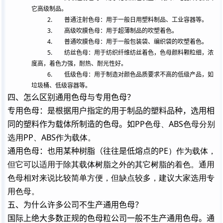
它高级制品。
2.
普通注射色母：用于一般日用塑料制品、工业容器等。
3.
高级吹膜色母：用于超薄制品的吹塑着色。
4.
普通吹膜色母：用于一般包装袋、编织袋的吹塑着色。
5.
纺丝色母：用于纺织纤维纺丝着色，色母颜料颗粒细，浓
度高，着色力强，耐热、耐光性好。
6.
低级色母：用于制造对颜色品质要求不高的低级产品，如
垃圾桶、低级容器等。
四、怎么区别通用色母与专用色母？
专用色母：是根据用户指定的用于制品的塑料品种，选用相
同的塑料作为载体所制造的色母。如
PP色母、ABS色母分别
选用PP、ABS作为载体。
通用色母：也用某种树脂（往往是低熔点的
PE）作为载体，
但它可以适用于除其载体树脂之外的其它树脂的着色。通用
色母相对来说比较简单方便，但缺点较多，建议大家选用专
用色母。
五、为什么许多公司不生产通用色母？
国际上绝大多数正规的色母粒公司一般不生产通用色母。通