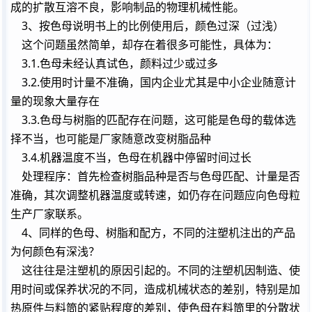
成的扩散互溶不良，影响制品的物理机械性能。
3、按色母说明书上的比例使用后，颜色过深（过浅）
这个问题虽然简单，却存在着很多可能性，具体为：
3.1.色母未经认真试色，颜料过少或过多
3.2.使用时计量不准确，国内企业尤其是中小企业随意计
量的现象大量存在
3.3.色母与树脂的匹配存在问题，这可能是色母的载体选
择不当，也可能是厂家随意改变树脂品种
3.4.机器温度不当，色母在机器中停留时间过长
处理
程序
：首先检查树脂品种是否与色母匹配、计量是否
准确，其次调整机器温度或转速，如仍存在问题应向色母粒
生产厂家联系。
4、同样的色母、树脂和配方，不同的注塑机注出的产品
为何颜色有深浅？
这往往是注塑机的原因引起的。不同的注塑机因制造、使
用时间或保养状况的不同，造成机械状态的差别，特别是加
热原件与料筒的紧贴程度的差别，使色母在料筒里的分散状