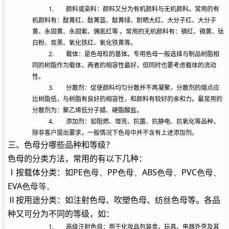
1.
颜料或染料：颜料又分为有机颜料与无机颜料。常用的有
机颜料有：酞菁红、酞菁蓝、酞菁绿、耐晒大红、大分子红、大分子
黄、永固黄、永固紫、偶氮红等
。常用的无机颜料有：镉红、镉黄、钛
白粉、炭黑、氧化铁红、氧化铁黄等。
2.
载体：是色母粒的基体。专用色母一般选择与制品树脂相
同的树脂作为载体，两者的相容性最好，但同时也要考虑载体的流动
性。
3.
分散剂：促使颜料均匀分散并不再凝聚，分散剂的熔点应
比树脂低，与树脂有良好的相容性，和颜料有较好的亲和力。最常用的
分散剂为：聚乙烯低分子蜡、硬脂酸盐。
4.
添加剂：如阻燃、增亮、抗菌、抗静电、抗氧化等品种，
除非客户提出要求，一般情况下色母中并不含有上述添加剂。
三、色母分哪些品种和等级？
色母的分类方法，常用的有以下几种：
Ⅰ按载体分类：如
PE色母、PP色母、ABS色母、PVC色母、
EVA色母等。
Ⅱ按用途分类：如注射色母、吹塑色母、纺丝色母等。各品
种又可分为不同的等级，如：
1.
高级注射色母：用于化妆品包装盒、玩具、电器外壳及其