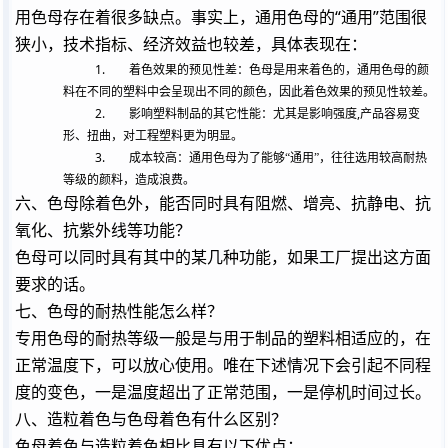
用色母存在着很多缺点。事实上，通用色母的“通用”范围很
狭小，技术指标、经济效益也较差，具体表现在：
1.
着色效果的预见性差：色母是用来着色的，通用色母的颜
料在不同的塑料中会呈现出不同的颜色，因此着色效果的预见性较差。
2.
,
影响塑料制品的其它性能：尤其是影响强度
产品容易变
形、扭曲，对工程塑料更为明显。
3.
成本较高：通用色母为了能够“通用”，往往选用较高耐热
等级的颜料，造成浪费。
六、色母除着色外，能否同时具有阻燃、增亮、抗静电、抗
氧化、抗紫外线等功能？
色母可以同时具有其中的某几种功能，如果工厂提出这方面
要求的话。
七、色母的耐热性能怎么样？
专用色母的耐热等级一般是与用于制品的塑料相适应的，在
正常温度下，可以放心使用。唯在下述情况下会引起不同程
度的变色，一是温度超出了正常范围，一是停机时间过长。
八、造粒着色与色母着色有什么区别？
色母着色与造粒着色相比具有以下优点：