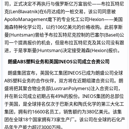
司，正式决定不再执行与俄罗斯亿万富翁伦――布拉瓦特尼
克(LenBlavatnik)在6月达成的一桩交易，该公司同意被
ApolloManagement麾下的专业化工公司Hexion――美国
瀚森特种化学公司，以约106亿美元的价格收购。此前享斯
曼(Huntsman)曾给予布拉瓦特尼克控制的巴塞尔(Basell)公
司一个提高报价的机会，但是布拉瓦特尼克及其公司没有跟
进，于是享斯曼(Huntsman)决定接受瀚森(Hexion)报价。
朗盛ABS塑料业务和英国INEOS公司成立合资公司
朗盛集团宣布，英国化工集团INEOS已成为朗盛公司全球
ABS塑料业务的合作伙伴，双方将在近期组建合资公司。朗
盛将把其聚合物业务部(LustranPolymers)注入合资公司，
并在新公司成立初期占有49%的股份。INEOS集团的总部位
于英国，是全球排名仅次于巴斯夫和陶氏化学的第三大化工
集团，拥有约16600名员工，销售额约为380亿美元。该集
团在全球18个国家拥有73家生产厂。该公司在全球的石化产
品年生产能力超过3000万吨。