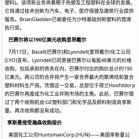
塑料)。该项新业务将着眼于热塑及工程塑料在全球的发展。
它将通过技术创新为汽车、电子、医疗保健及建筑行业提供
服务。BrianGladden已被委任为沙特基础创新塑料的首席
执行官。
巴赛尔将以190亿美元收购里昂戴尔
7月17日，Basell(巴赛尔)和Lyondell(里昂戴尔)化工公司
(LYO)宣布，Lyondell已同意被巴赛尔以每股48美元的价格
收购，包括承担的债务在内，巴赛尔付出的购价总计约190
亿美元。两公司的合并将产生一家世界最大的聚烯烃和复合
塑料材料生产商。凭借这一交易，总部位于荷兰Hoofddorp
的巴赛尔再度成为化工业并购市场的主角。此前，巴赛尔错
过了两个收购机会:GE塑料部门和化学品及颜料制造商享斯
曼。两次收购都没有成功。
享斯曼接受瀚森收购报价
美国化工公司HuntsmanCorp.(HUN)――美国享斯曼公