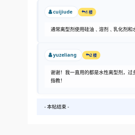
cuijiude
1 楼
通常离型剂使用硅油﹑溶剂﹑乳化剂和
yuzeliang
2 楼
谢谢！我一直用的都是水性离型剂，过
指教！
- 本帖结束 -