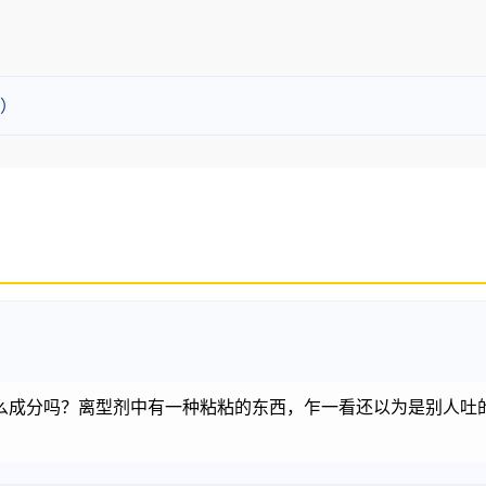
）
么成分吗？离型剂中有一种粘粘的东西，乍一看还以为是别人吐