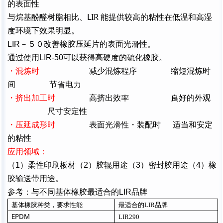
的表面性
LIR
与
烷基酚醛树脂相比
、
能
提供较高的粘性在低温和高湿
度
环境下效果明显
。
LIR
－５０
改善橡胶压延片的表面光
滑
性
。
通过使用
LIR-50
可以获得高硬
度
的
硫
化橡胶。
・
混炼时
减少混炼程序
缩短混炼时
间
节
省
电
力
・
挤出加工时
高挤出效
率
良
好的外观
尺寸安定性
・
压延成形时
表面光
滑
性
・
装配时
适当和安定
的粘性
应用领域：
（
1
）柔性印刷板材（
2
）胶辊用途（
3
）密封胶用途（
4
）橡
胶输送带用途。
参考：与不同基体橡胶最适合的
LIR
品牌
基体橡胶种类，要求性能
最适合的
LIR
品牌
EPDM
LIR290