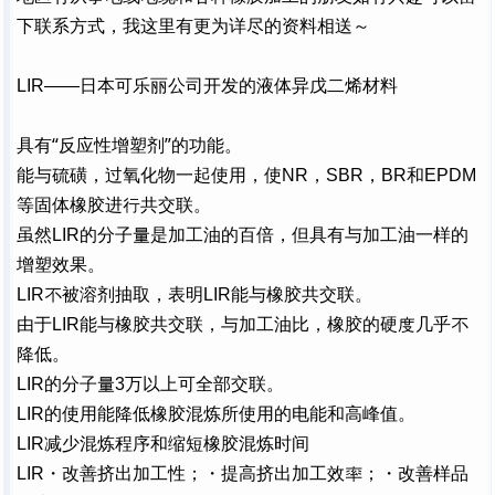
下联系方式，我这里有更为详尽的资料相送～
LIR——
日本可乐丽公司开发的液体异戊二烯材料
“
”
具有
反应性增塑剂
的功能
。
能与
硫
磺，过氧化物一起使用，使
NR
，
SBR
，
BR
和
EPDM
等固体橡胶进
行
共交联
。
虽然
LIR
的分子
量
是加工油的百倍，但具有与加工油一样的
增塑效果。
LIR
不
被溶剂抽取，表明
LIR
能与橡胶共交联。
由于
LIR
能与橡胶共交联，与加工油比，橡胶的硬
度
几乎
不
降
低。
LIR
的分子
量
3
万以上可全部交联。
LIR
的使用能
降
低橡胶混炼所使用的电能和高峰值
。
LIR
减少混炼程序和缩短橡胶混炼时间
LIR
・
改善
挤出加工
性；
・
提高挤出加工效
率
；
・
改善样品