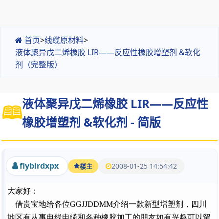
首页
>
线缆原材料
>
液体聚异戊二烯橡胶 LIR——反应性橡胶增塑剂 &软化
剂（完整版）
液体聚异戊二烯橡胶 LIR——反应性
橡胶增塑剂 &软化剂 - 简版
flybirdxpx
2008-01-25 14:54:42
楼主
大家好：
借贵宝地给各位GGJJDDMM介绍一款新型增塑剂，四川
地区有从事电线电缆和各种橡胶加工的朋友如有兴趣可以留