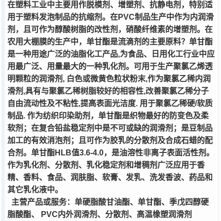
在塑料工业中主要用作脱模剂、增塑剂、抗静电剂，特别适
用于塑料发泡制品的抗缩剂。在
PVC
制品生产中作为内润滑
剂，且可作为醇酸树脂的改性剂，硝酸纤维素的增塑剂。在
农用大棚膜的生产中，单甘酯是流滴剂的主要原料？单甘酯
是一种用途广泛的油脂化工产品
,
为食品、日用化工行业中应
用最广泛、用量最大的一种乳化剂。可用于生产聚氯乙烯透
明颗粒的润滑剂
,
白色或微黄色粒状粉末
,
作为聚氯乙稀内润
滑剂
,
具有与聚氯乙稀树脂较好的相容性
,
改善聚氯乙稀分子
自由流动性及不粘性
,
提高表面光洁度
.
用于聚氯乙稀硬
/
软质
制品
.
作为纺织印染助剂，单甘酯是织物最好的防变色及柔
软剂；在复合铅盐稳定剂中是不可或缺的润滑剂；是豆制品
加工的有效消泡剂；且可作为胶乳的分散剂及合成石蜡的配
合剂。单甘酯
HLB
值
3.6-4.0
，是油溶性非离子表面活性剂。
作为乳化剂、分散剂、乳化稳定剂和增稠剂广泛应用于香
精、香料、食品、润肤脂、软膏、发乳、洗发香波、药品和
其它乳化液中。
主营产品或服务：单硬脂酸甘油酯、单甘酯、季戊四醇硬
脂酸酯、
PVC
内外润滑剂、分散剂、高温橡塑润滑剂