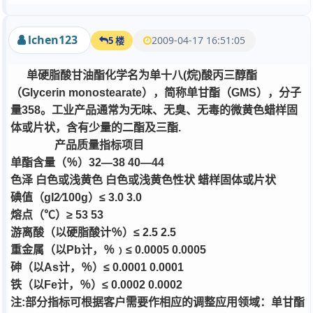
lchen123
2009-04-17 16:51:05
5 楼
单硬脂酸甘油酯化学名为单十八
(
烷
)
酸丙三醇酯
（
Glycerin monostearate
），简称单甘酯（
GMS
），分子
量
358
。工业产品通常为无味、无臭、无毒的微黄色蜡样固
体或片状，含有少量的二酯及三酯
.
产品质量指标项目
单酯含量（％）
32—38 40—44
色泽
白色或浅黄色
白色或浅黄色性状
蜡样固体或片状
碘值（
gI2∕100g
）
≤ 3.0 3.0
熔点（
℃
）
≥ 53 53
游离酸（以硬脂酸计％）
≤ 2.5 2.5
重金属（以
Pb
计，％﹚
≤ 0.0005 0.0005
砷（以
As
计，％）
≤ 0.0001 0.0001
铁（以
Fe
计，％）
≤ 0.0002 0.0002
注
:
部分指标可根据客户需要作相应的调整应用领域：单甘酯