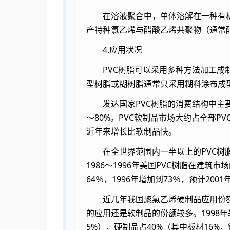
在溶液聚合中，单体溶解在一种有
产特种氯乙烯与醋酸乙烯共聚物（通常
4.应用状况
PVC树脂可以采用多种方法加工成
型树脂或糊树脂通常只采用糊料涂布成
发达国家PVC树脂的消费结构中主
～80%。PVC软制品市场大约占全部
近年来增长比软制品快。
在全世界范围内一半以上的PVC树
1986～1996年美国PVC树脂在建筑
64％，1996年增加到73％，预计20
近几年我国聚氯乙烯硬制品应用份额
的应用还是软制品的份额较多。1998年
5%），硬制品占40%（其中板材16%