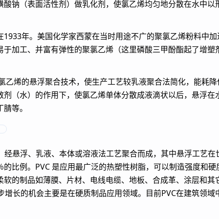
磺酸钠（表面活性剂）做乳化剂，使氯乙烯均匀地分散在水中以
在1933年。美国化学家西蒙在当时用途不广的聚氯乙烯粉料中
易于加工、并富有弹性的聚氯乙烯（这里磷酸三甲酚酯起了增塑
了氯乙烯的悬浮聚合技术，使生产工艺较乳液聚合法简化，能耗降
散剂（水）的作用下，使氯乙烯单体分散成液滴状以后，悬浮在
丁腈等。
M）经悬浮、乳液、本体或溶液法工艺聚合而成，其中悬浮工艺在世
0％的比例。PVC 是应用最广泛的热塑性树脂，可以制造强度和
柔软的制品如薄膜、片材、电线电缆、地板、合成革、涂层和其它
进一步增长的机会主要是在硬质制品应用领域。目前PVC在建筑领