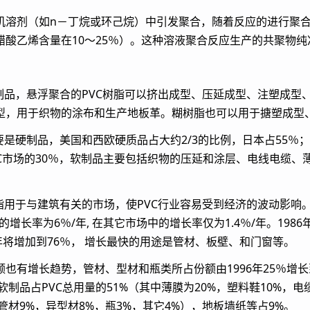
机溶剂（如n－丁烷或环己烷）中引发聚合，随着反应的进行聚
醋酸乙烯含量在10～25％）。这种溶液聚合反应生产的共聚物
制品，悬浮聚合的PVC树脂可以挤出成型、压延成型、注塑成型
型，用于织物的涂布和生产地板革。糊树脂也可以用于搪塑成型
要是硬制品，美国和西欧硬质品占大约2/3的比例，日本占55％
PVC市场的30％，软制品主要包括织物的压延和涂层、电线电缆、
脂用于与建筑有关的市场，使PVC行业容易受到经济的波动影响
市场的增长率为6％/年, 在其它市场中的增长率仅为1.4％/年。19
01年将增加到76％， 增长最快的用途是管材、板壁、和门窗等。
也有增长趋势，管材、型材和瓶类所占份额由1996年25％增长到
软制品占PVC总用量的51%（其中薄膜为20%，塑料鞋10%，电
，管材9%，异型材8%，瓶3%，其它4%），地板墙纸等占9%。