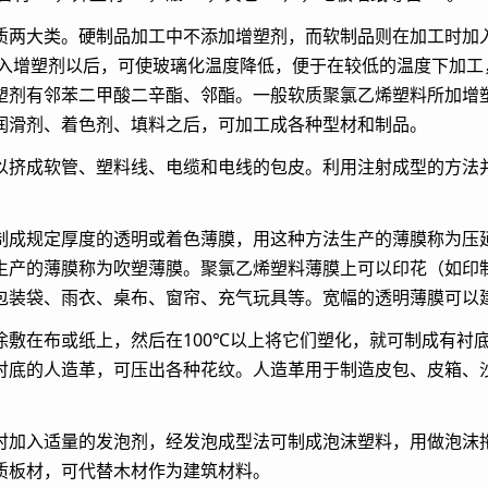
质两大类。硬制品加工中不添加增塑剂，而软制品则在加工时加
。加入增塑剂以后，可使玻璃化温度降低，便于在较低的温度下加
塑剂有邻苯二甲酸二辛酯、邻酯。一般软质聚氯乙烯塑料所加增塑
润滑剂、着色剂、填料之后，可加工成各种型材和制品。
以挤成软管、塑料线、电缆和电线的包皮。利用注射成型的方法
制成规定厚度的透明或着色薄膜，用这种方法生产的薄膜称为压
生产的薄膜称为吹塑薄膜。聚氯乙烯塑料薄膜上可以印花（如印
包装袋、雨衣、桌布、窗帘、充气玩具等。宽幅的透明薄膜可以
涂敷在布或纸上，然后在100℃以上将它们塑化，就可制成有衬
衬底的人造革，可压出各种花纹。人造革用于制造皮包、皮箱、
时加入适量的发泡剂，经发泡成型法可制成泡沫塑料，用做泡沫
质板材，可代替木材作为建筑材料。