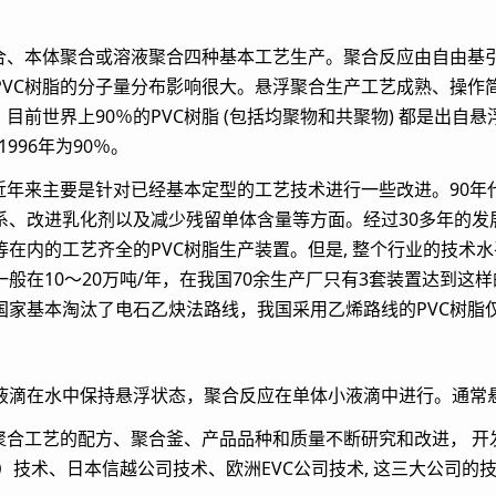
合、本体聚合或溶液聚合四种基本工艺生产。聚合反应由自由基引
PVC树脂的分子量分布影响很大。悬浮聚合生产工艺成熟、操作
目前世界上90％的PVC树脂 (包括均聚物和共聚物) 都是出自
996年为90％。
近年来主要是针对已经基本定型的工艺技术进行一些改进。90年
系、改进乳化剂以及减少残留单体含量等方面。经过30多年的发
在内的工艺齐全的PVC树脂生产装置。但是, 整个行业的技术
般在10～20万吨/年，在我国70余生产厂只有3套装置达到这
国家基本淘汰了电石乙炔法路线，我国采用乙烯路线的PVC树脂仅占
液滴在水中保持悬浮状态，聚合反应在单体小液滴中进行。通常
浮聚合工艺的配方、聚合釜、产品品种和质量不断研究和改进， 
hg公司）技术、日本信越公司技术、欧洲EVC公司技术, 这三大公司的