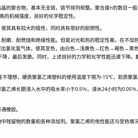
聚合物，基本无支链，链节排列规整。聚合度n的数目一般为50
较高的机械强度，良好的化学稳定性。
使其具有较大的极性，同时具有很好的耐燃性。
磨、耐燃烧和绝缘性能。但是对光和热的稳定性差。在不加热稳
分解出氯化氢气体，使其变色，由白色→浅黄色→红色→褐色→黑
下降，最后发脆。同时，上述良好的力学和化学性能迅速下降。
。
理想，硬质聚氯乙烯塑料的使用温度下限为-15℃，软质聚氯乙
烯长期浸入水中的吸水率小于0.5％，浸水24小时为0.05
通橡胶。
残留物的数量和各种添加剂。聚氯乙烯的电性能还与受热情况