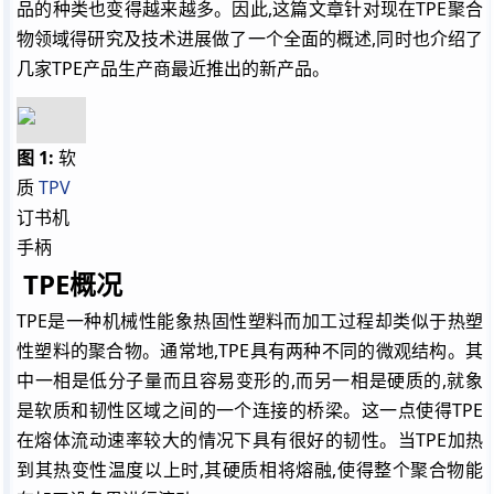
品的种类也变得越来越多。因此,这篇文章针对现在
TPE
聚合
物领域得研究及技术进展做了一个全面的概述,同时也介绍了
几家
TPE
产品生产商最近推出的新产品。
图 1:
软
质
TPV
订书机
手柄
TPE
概况
TPE
是一种机械性能象热固性塑料而加工过程却类似于热塑
性塑料的聚合物。通常地,
TPE
具有两种不同的微观结构。其
中一相是低分子量而且容易变形的,而另一相是硬质的,就象
是软质和韧性区域之间的一个连接的桥梁。这一点使得
TPE
在熔体流动速率较大的情况下具有很好的韧性。当
TPE
加热
到其热变性温度以上时,其硬质相将熔融,使得整个聚合物能