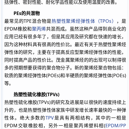
括弹性、密封性能、耐化学品性能以及使用温度的改善。
PEs的共混物
最常见的
TPE
混合物是
热塑性聚烯烃弹性体（TPOs）
，是
EPDM橡胶和
聚丙烯
共混而成。虽然这种产品得到商业化的
应用已经有很多年了，但是其应用及研究都在快速的增长，
因为这种材料具有很高的性价比。最近有关于热塑性聚烯烃
弹性体的研究，主要在于提高反应型聚烯烃弹性体的性能，
同时提高产品的性价比。茂金属聚烯烃的的出现可以制得很
多的预期想要获得的聚合物分子。新的聚烯烃聚合物包括：
软质的聚烯烃弹性体(POEs)和半硬质的聚烯烃弹性体(POEs)
等。
热塑性硫化橡胶(TPVs)
热塑性硫化橡胶(TPVs)的研究及进展是以很快的速度持续上
升的，也是热塑性弹性体家族中研发增长速率最快的一种弹
性体。绝大多数的
TPV
是具有两相结构，其中的一相是
EPDM交联橡胶相，另外一相是聚丙烯塑料相(
EPDM/PP