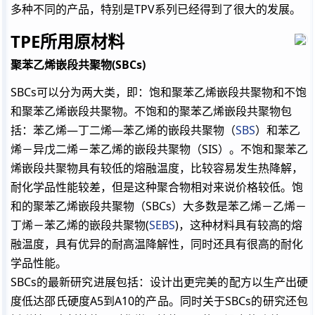
多种不同的产品，特别是TPV系列已经得到了很大的发展。
TPE
所用原材料
聚苯乙烯嵌段共聚物(SBCs)
SBCs可以分为两大类，即：饱和聚苯乙烯嵌段共聚物和不饱
和聚苯乙烯嵌段共聚物。不饱和的聚苯乙烯嵌段共聚物包
括：苯乙烯―丁二烯―苯乙烯的嵌段共聚物（
SBS
）和苯乙
烯－异戊二烯－苯乙烯的嵌段共聚物（SIS）。不饱和聚苯乙
烯嵌段共聚物具有较低的熔融温度，比较容易发生热降解，
耐化学品性能较差，但是这种聚合物相对来说价格较低。饱
和的聚苯乙烯嵌段共聚物（SBCs）大多数是苯乙烯－乙烯－
丁烯－苯乙烯的嵌段共聚物(
SEBS
)，这种材料具有较高的熔
融温度，具有优异的耐高温降解性，同时还具有很高的耐化
学品性能。
SBCs的最新研究进展包括：设计出更完美的配方以生产出硬
度低达邵氏硬度A5到A10的产品。同时关于SBCs的研究还包