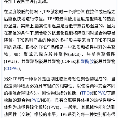
在加工设备里进行流动。
在温度较低的情况下,
TPE
就象时一个弹性体,在拉伸或压缩之
后能很快地进行恢复。
TPE
的最高使用温度是塑料相的热变
形温度，实际上,最高使用温度是要低于热变形温度的。因为
在高温的条件下,聚合物的抗氧化性能将降低同时聚合物容易
降解。
TPE
系列产品的种类的多样形主要来自于
TPE
不同原
料的选择。很多的
TPE
产品都是一些软质和韧性材料的共聚
物，如：聚苯乙烯嵌段共聚物(SBCs)，热塑性聚氨酯
(TPUs)，共聚聚酯嵌段共聚物(COPEs)和
聚酰胺
嵌段共聚物
(
COPAs
)。
另外
TPE
的一种系列是由刚性物质与韧性聚合物组成的，当
然这两种物质必须具有很好的相容性，以使得两种完全不同
的相混合得很均匀。刚性物质成分包括：(
TPOs
)和
PVC
/丁腈
橡胶的混合物(
PVC
/NBR)。具有交联弹性体相的热塑性弹性
体称为热塑性硫化橡胶(TPVs)，一般地，其机械性能能达到
热固性（交联）橡胶的水平。
TPE
系列的每一种类别都有很