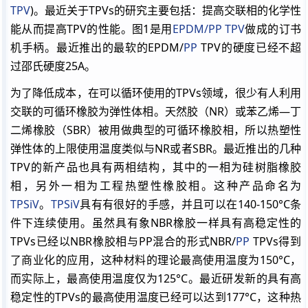
TPV
)。最近关于TPVs的研究主要包括：提高交联相的化学性
能从而提高TPV的性能。图1是用
EPDM/PP TPV
做成的订书
机手柄。最近推出的最软的EPDM/
PP
TPV的硬度已经不超
过邵氏硬度25A。
为了降低成本，在可以循环使用的TPVs领域，很少有人利用
交联的可循环橡胶为弹性体相。天然胶（NR）或苯乙烯―丁
二烯橡胶（SBR）被用做典型的可循环橡胶相，所以热塑性
弹性体的上限使用温度类似与NR或者SBR。最近推出的几种
TPV的新产品也具有两相结构，其中的一相为硅树脂橡胶
相，另外一相为工程热塑性橡胶相。这种产品命名为
TPSiV
。
TPSiV
具有有很好的手感，并且可以在140-150°C条
件下连续使用。虽然具有象NBR橡胶一样具有高稳定性的
TPVs已经以NBR橡胶相与PP混合的形式NBR/
PP
TPVs得到
了商业化的应用，这种材料的理论最高使用温度为150°C，
而实际上，最高使用温度仅为125°C。最近研发新的具有高
稳定性的TPVs的最高使用温度已经可以达到177°C，这种热