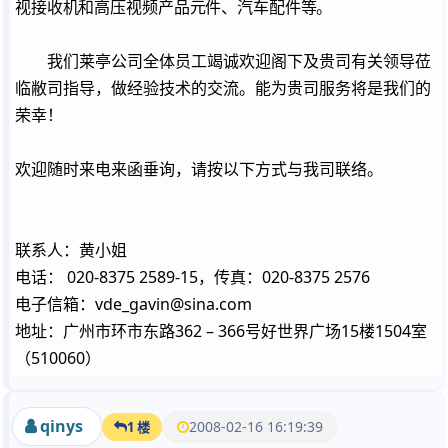
视接收机和高压视频产品元件、汽车配件等。
我们莱亭公司全体员工竭诚欢迎阁下及贵司有关领导莅
临敝司指导，做经验技术的交流。能为贵司服务将是我们的
荣幸！
欢迎随时来电来函垂询，请按以下方式与我司联络。
联系人：黄小姐
020-8375 2589-15
020-8375 2576
电话：
，传真：
vde_gavin@sina.com
电子信箱：
362 – 366
15
1504
地址：广州市环市东路
号好世界广场
楼
室
510060
（
）
qinys
2008-02-16 16:19:39
1 楼