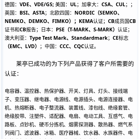
VDE
、
VDE/GS;
UL
CSA
、
CUL
德国：
美国：
；加拿大：
；；
BSI
、
ASTA
NORDIC
（
SEMKO
、
英国：
；北欧四国：
NEMKO
、
DEMKO
、
FIMKO
）；
KEMA
CB
CB
认证；
成员国
CB
PSE
（
T-MARK
、
S-MARK
）
证书和
报告；日本：
认证；
Type Test Mark
、
Standardmark
CE
澳大利亚：
；
标志
（
EMC
、
LVD
）
CCC
、
CQC
；中国：
认证。
莱亭已成功的为下列产品获得了客户所需要的
认证：
电容器、温控器、热保护器、开关、灯具、灯头、接线端
子、变压器、继电器、电源线、电源插头、电源连接器、电
机、热熔断器、电子整流器、装置线、漆包线、绝缘套管、
绝缘胶带、注塑件、适配器、电扇、电动工具、互感气、电
路板、点钞机、硬币分拣机、烟雾探测器、散热器、燃气系
列阀门、滤波器、冰箱、医疗器械、饮水器、水族器件、电