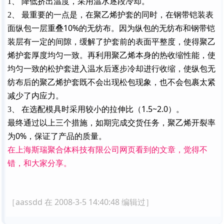
1
、 降低挤出温度，采用温水逐段冷却。
2
、 最重要的一点是，在聚乙烯护套的同时，在钢带铠装表
10%
面纵包一层重叠
的无纺布。因为纵包的无纺布和钢带铠
装层有一定的间隙，缓解了护套前的表面平整度，使得聚乙
烯护套厚度均匀一致。再利用聚乙烯本身的热收缩性能，使
均匀一致的松护套进入温水后逐步冷却进行收缩，使纵包无
纺布后的聚乙烯护套既不会出现松包现象，也不会包裹太紧
减少了内应力。
1.5~2.0
3
、 在选配模具时采用较小的拉伸比（
）。
最终通过以上三个措施，如期完成交货任务，聚乙烯开裂率
为
0%
，保证了产品的质量。
在上海斯瑞聚合体科技有限公司网页看到的文章，觉得不
错，和大家分享。
［aassdd 在 2008-3-5 14:40:48 编辑过］