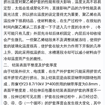
挤出温度对聚乙烯护套的性能有很大影响，温度太高不容易
定型，太低会造成塑化不均，直接影响产品的力学性能及表
面光洁度，所以挤出温度的设定显得尤为重要。聚乙烯在高
温拉伸下很易结晶，使材料脆化，在生产过程中，在很短的
时间内聚乙烯从二百多度一下子进入几十度的冷水中，（冬
天可能只有几度）外层先冷却后体积固定，内层后冷却收缩
会产生微孔。一些聚乙烯链段来不及调整就被冻结，使得护
套的玻璃化温度很高，使护套在较大外力作用下开裂的几率
上升。因此采用低温挤出、水槽逐段冷却可以减小材料由于
冷却温度而产生的脆性。
二、 铠装表面平整度及护套厚度
由于铠装外径大，电缆重，在生产外护套时只能采用挤管式
或半挤管式进行挤出。加上铠装层是由双层钢带间隙绕包而
成，而像
YJY23 8.7/10kV 3*400
所用的钢带厚度为
0.8mm
，
表面平整度差，经拉伸后包覆在铠装表面的护套的厚度不一
致，拉伸过程可见左图：护套在拉伸过程中，从①经过②、
③、④、⑤（一个循环）的护套厚度会发生很大变化，其中