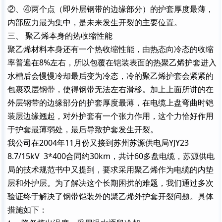
②、④两个点（即外层钢带的边缘部分）的护套厚度最薄，
内部应力最为集中，是未来发生开裂的主要位置。
三、 聚乙烯本身的热收缩性能
聚乙烯材料本身还有一个热收缩性能，由热态向冷态的收缩
率普遍在
8%
左右，所以包覆在铠装表面的热聚乙烯护套进入
水槽后会慢慢冷却最后变为冷态，冷的聚乙烯护套会紧紧的
包裹双层钢带，使得钢带无法左右滑移。加上上面所讲的在
外层钢带的边缘部分的护套厚度最薄，在电缆上盘弯曲时铠
装层边缘翘起，对外护套有一个张力作用，这个力恰好作用
于护套最薄弱处，最后导致护套发生开裂。
我公司在
2004
年
11
月份又接到苏州苏源供电局
YJY23
8.7/15kV
3*400
合同约
30km
，共计
60
多盘电缆，苏源供电
局的技术规范书中又提到，要求采用聚乙烯作为电缆的内垫
层和外护层。为了解决这个长期困扰的难题，我们通过多次
验证终于解决了钢带铠装外的聚乙烯外护套开裂问题。具体
措施如下：