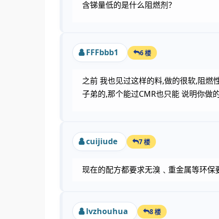
含锑量低的是什么阻燃剂？
FFFbbb1
6 楼
之前 我也见过这样的料,做的很软,阻燃性
子弟的,那个能过CMR也只能 说明你做
cuijiude
7 楼
现在的配方都要求无溴﹑重金属等环保
lvzhouhua
8 楼