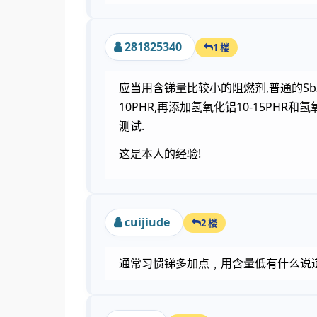
281825340
1 楼
应当用含锑量比较小的阻燃剂,普通的Sb
10PHR,再添加氢氧化铝10-15PHR和
测试.
这是本人的经验!
cuijiude
2 楼
通常习惯锑多加点﹐用含量低有什么说