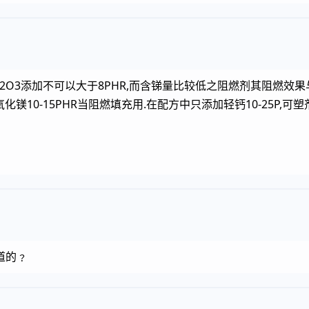
2O3添加不可以大于8PHR,而含锑量比较低之阻燃剂其阻燃效果与
氢氧化镁10-15PHR当阻燃填充用.在配方中只添加轻钙10-25P,可
道的﹖