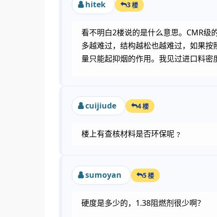
hitek
3 楼
看不明白2楼说的是什么意思。CMR级
多越难过，结构越松也越难过，如果按照
量只能起抑烟的作用。我见过进口料密度只
cuijiude
4 楼
楼上有查核材料是否环保呢﹖
sumoyan
5 楼
硬度是多少的，1.38阻燃剂很少啊？